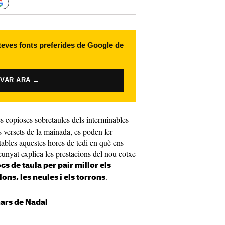
 teves fonts preferides de Google de
IVAR ARA →
les copioses sobretaules dels interminables
s versets de la mainada, es poden fer
tables aquestes hores de tedi en què ens
unyat explica les prestacions del nou cotxe
ocs de taula per pair millor els
.
lons, les neules i els torrons
inars de Nadal