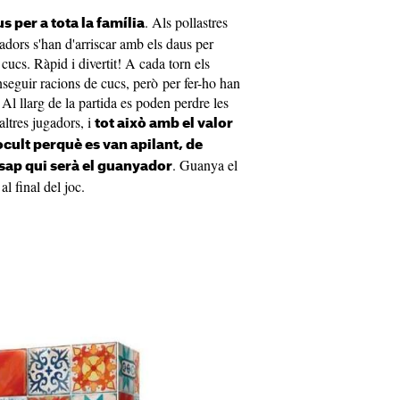
. Als pollastres
us per a tota la família
gadors s'han d'arriscar amb els daus per
cucs. Ràpid i divertit! A cada torn els
nseguir racions de cucs, però per fer-ho han
Al llarg de la partida es poden perdre les
altres jugadors, i
tot això amb el valor
cult perquè es van apilant, de
. Guanya el
 sap qui serà el guanyador
l final del joc.