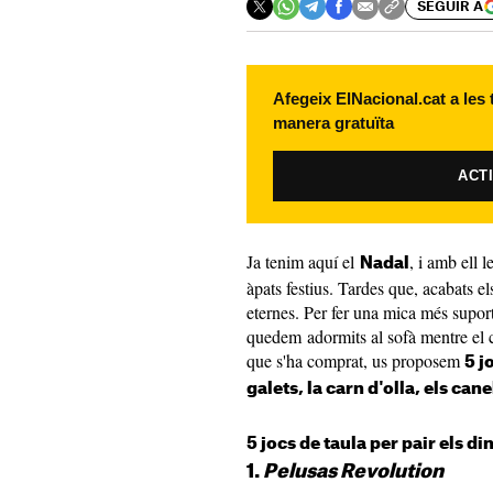
SEGUIR A
Afegeix ElNacional.cat a les
manera gratuïta
ACT
Ja tenim aquí el
, i amb ell 
Nadal
àpats festius. Tardes que, acabats el
eternes. Per fer una mica més supor
quedem adormits al sofà mentre el c
que s'ha comprat, us proposem
5 j
galets, la carn d'olla, els cane
5 jocs de taula per pair els d
1.
Pelusas Revolution