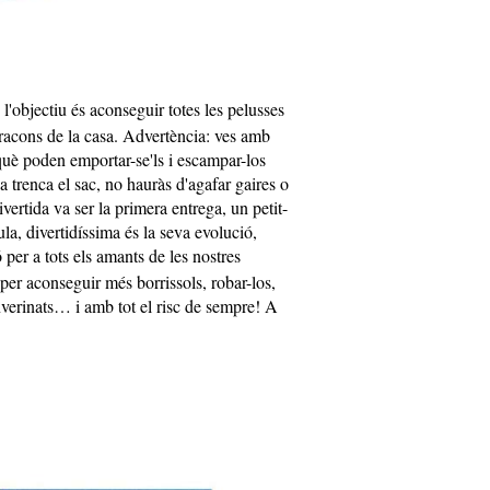
l'objectiu és aconseguir totes les pelusses
 racons de la casa. Advertència: ves amb
què poden emportar-se'ls i escampar-los
a trenca el sac, no hauràs d'agafar gaires o
ivertida va ser la primera entrega, un petit-
la, divertidíssima és la seva evolució,
ó per a tots els amants de les nostres
er aconseguir més borrissols, robar-los,
nverinats… i amb tot el risc de sempre! A