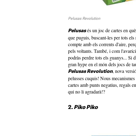
Pelusas Revolution
és un joc de cartes en què 
Pelusas
que puguis, buscant-les per tots els
compte amb els corrents d'aire, per
pels voltants. També, i com l'avaríci
podràs perdre tots els guanys... Si d
gran hype en el món dels jocs de tau
, nova versi
Pelusas Revolution
pelusses cuquis! Nous mecanismes p
cartes amb punts negatius, regals e
qui no li agradarà!?
2.
Piko Piko