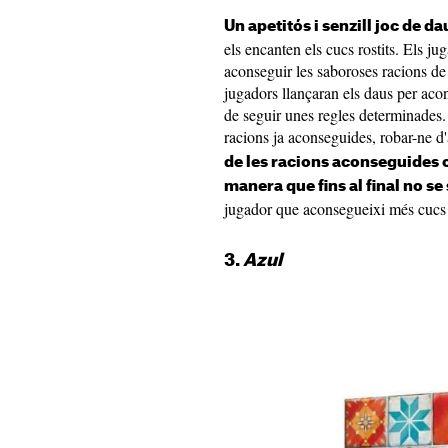
Un apetitós i senzill joc de da
els encanten els cucs rostits. Els ju
aconseguir les saboroses racions de 
jugadors llançaran els daus per aco
de seguir unes regles determinades. 
racions ja aconseguides, robar-ne d'
de les racions aconseguides o
manera que fins al final no se
jugador que aconsegueixi més cucs a
3.
Azul