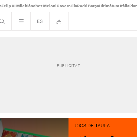
a
Felip VI Milei
Sánchez Meloni
Govern Illa
Rodri Barça
Ultimàtum Itàlia
Pla
JOCS DE TAULA