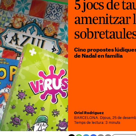
5 jocs de ta
amenitzar l
sobretaule
Cinc propostes lúdiques
de Nadal en família
Oriol Rodríguez
BARCELONA. Dijous, 25 de desembr
Temps de lectura: 3 minuts