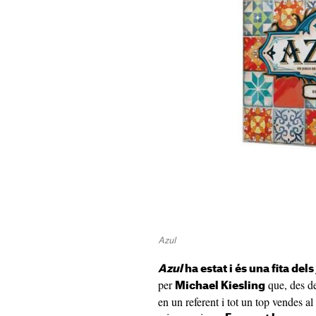
Azul
Azul
ha estat i és una fita dels
per
que, des de
Michael Kiesling
en un referent i tot un top vendes al 