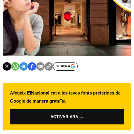
SEGUIR A
Afegeix ElNacional.cat a les teves fonts preferides de
Google de manera gratuïta
ACTIVAR ARA →