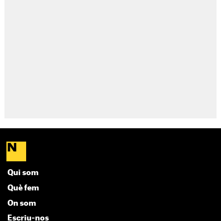
Qui som
Què fem
On som
Escriu-nos