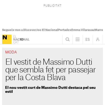
Segueix-nos a Discover
Joc El Nacional
Portades
Emma Vilarasau
Marroc
MODA
El vestit de Massimo Dutti
que sembla fet per passejar
per la Costa Blava
El nou vestit curt de Massimo Dutti destaca pel seu
estil