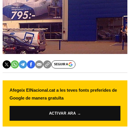
SEGUIR A
Afegeix ElNacional.cat a les teves fonts preferides de
Google de manera gratuïta
ACTIVAR ARA →