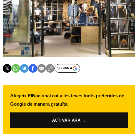
SEGUIR A
Afegeix ElNacional.cat a les teves fonts preferides de
Google de manera gratuïta
ACTIVAR ARA →