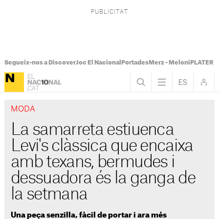
Segueix-nos a Discover
Joc El Nacional
Portades
Merz - Meloni
PLATER Te
MODA
La samarreta estiuenca
Levi's clàssica que encaixa
amb texans, bermudes i
dessuadora és la ganga de
la setmana
Una peça senzilla, fàcil de portar i ara més