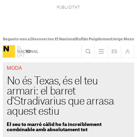
Segueix-nos a Discover
Joc El Nacional
Rufián Puigdemont
Jorge Messi
MODA
No és Texas, és el teu
armari: el barret
d'Stradivarius que arrasa
aquest estiu
El seu to marró càlid ho fa increïblement
combinable amb absolutament tot