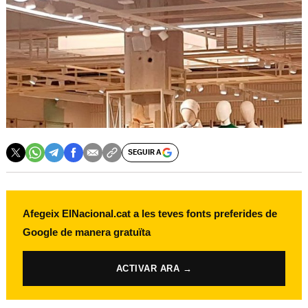
SEGUIR A
Afegeix ElNacional.cat a les teves fonts preferides de
Google de manera gratuïta
ACTIVAR ARA →