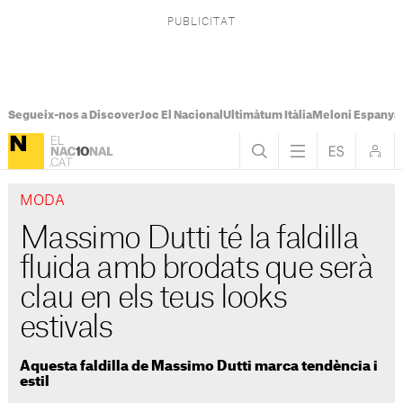
Segueix-nos a Discover
Joc El Nacional
Ultimàtum Itàlia
Meloni Espanya
MODA
Massimo Dutti té la faldilla
fluida amb brodats que serà
clau en els teus looks
estivals
Aquesta faldilla de Massimo Dutti marca tendència i
estil