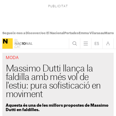
Segueix-nos a Discover
Joc El Nacional
Portades
Emma Vilarasau
Marroc
MODA
Massimo Dutti llança la
faldilla amb més vol de
l'estiu: pura sofisticació en
moviment
Aquesta és una de les millors propostes de Massimo
Dutti en faldilles.