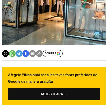
SEGUIR A
Afegeix ElNacional.cat a les teves fonts preferides de
Google de manera gratuïta
ACTIVAR ARA →