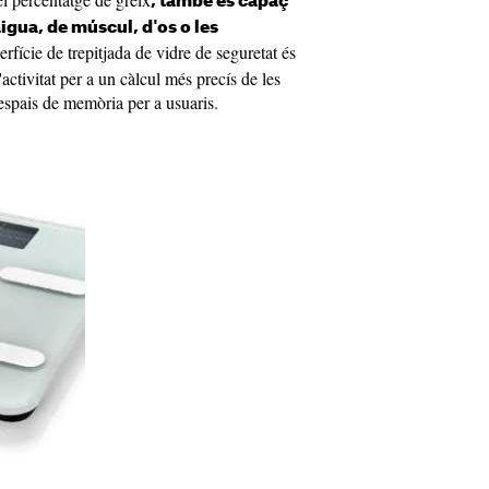
, també és capaç
igua, de múscul, d'os o les
rfície de trepitjada de vidre de seguretat és
'activitat per a un càlcul més precís de les
 espais de memòria per a usuaris.