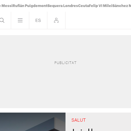
e Messi
Rufián Puigdemont
Sequera Londres
Ceuta
Felip VI Milei
Sánchez 
SALUT