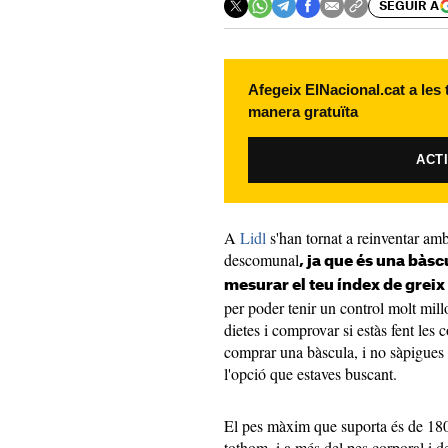
SEGUIR A
Afegeix ElNacional.cat a les
manera gratuïta
ACT
A
Lidl
s'han tornat a reinventar amb
descomunal
, ja que és una bàsc
mesurar el teu índex de greix
per poder tenir un control molt millo
dietes i comprovar si estàs fent les 
comprar una bàscula, i no sàpigues 
l'opció que estaves buscant.
El pes màxim que suporta és de 180
tothom, i a més del pes corporal i d