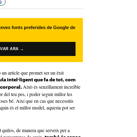
 teves fonts preferides de Google de
IVAR ARA →
 un article que promet ser un èxit
ula intel·ligent que fa de tot, com
Això és senzillament increïble
 corporal.
r del teu pes, i poder seguir millor les
coses bé. Així que en cas que necessitis
quin és el millor model, aquesta pot ser
 quilos, de manera que serveix per a
el percentatge de greix