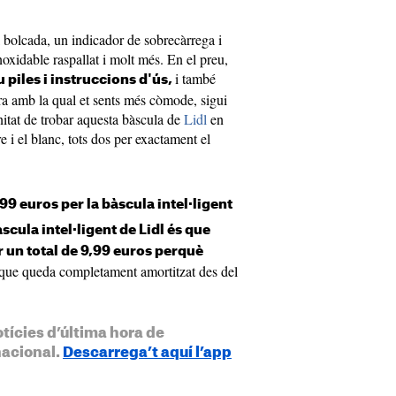
 al bolcada, un indicador de sobrecàrrega i
noxidable raspallat i molt més. En el preu,
i també
 piles i instruccions d'ús,
ura amb la qual et sents més còmode, sigui
unitat de trobar aquesta bàscula de
Lidl
en
e i el blanc, tots dos per exactament el
99 euros per la bàscula intel·ligent
àscula intel·ligent de Lidl és que
 un total de 9,99 euros perquè
que queda completament amortitzat des del
otícies d’última hora de
nacional.
Descarrega’t aquí l’app