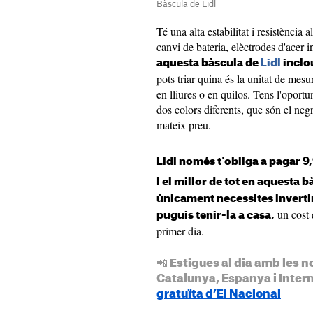
Bàscula de Lidl
Té una alta estabilitat i resistència
canvi de bateria, elèctrodes d'acer i
aquesta bàscula de
Lidl
inclou
pots triar quina és la unitat de mes
en lliures o en quilos. Tens l'oport
dos colors diferents, que són el negr
mateix preu.
Lidl només t'obliga a pagar 9,
I el millor de tot en aquesta b
únicament necessites invertir
un cost 
puguis tenir-la a casa,
primer dia.
📲 Estigues al dia amb les n
Catalunya, Espanya i Inter
gratuïta d’El Nacional