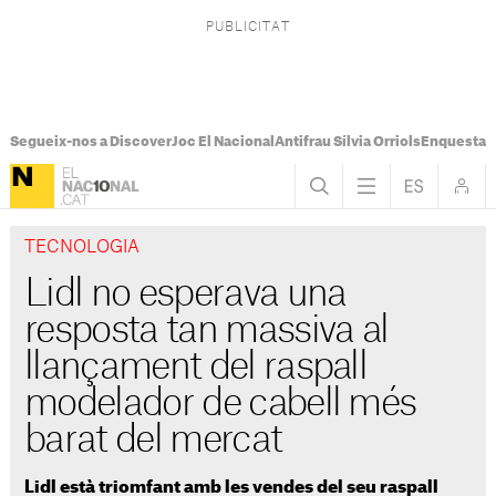
Segueix-nos a Discover
Joc El Nacional
Antifrau Sílvia Orriols
Enquesta F
TECNOLOGIA
Lidl no esperava una
resposta tan massiva al
llançament del raspall
modelador de cabell més
barat del mercat
Lidl està triomfant amb les vendes del seu raspall