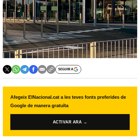
SEGUIR A
Afegeix ElNacional.cat a les teves fonts preferides de
Google de manera gratuïta
ACTIVAR ARA →