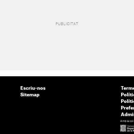
Escriu-nos
Terme
Sitemap
Políti
Polít
Prefe
Admin
Amb la col·