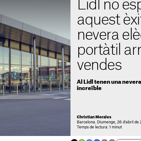
Lidl no es
aquest èxit
nevera elè
portàtil a
vendes
Al Lidl tenen una never
increïble
Christian Morales
Barcelona. Diumenge, 26 d'abril de 
Temps de lectura: 1 minut