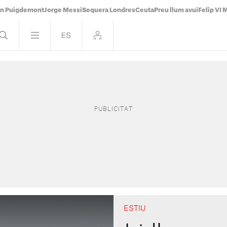
án Puigdemont
Jorge Messi
Sequera Londres
Ceuta
Preu llum avui
Felip VI 
ESTIU