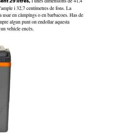
i unes dimensions de 41,4
nt 29 litres,
d'ample i 32,7 centímetres de fons. La
r a usar en càmpings o en barbacoes. Has de
mpre algun punt on endollar aquesta
 un vehicle encès.