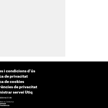
s i condicions d'ús
ca de privacitat
ica de cookies
rències de privacitat
istrar servei Utiq
laboració de: