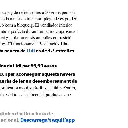
s capaç de refredar fins a 20 graus per sota
e la nansa de transport plegable es pot fer
 o com a bloqueig. El ventilador interior
atura perfecta durant un període aproximat
rmet guardar unes sis ampolles en posició
itres. El funcionament és silenciós,
i la
ta nevera de
Lidl
és de 4,7 estrelles.
ca de Lidl per 59,99 euros
ra,
i per aconseguir aquesta nevera
uràs de fer un desemborsament de
stificat. Amortitzaràs fins a l'últim cèntim,
e estat tots els aliments i productes que
otícies d’última hora de
nacional.
Descarrega’t aquí l’app