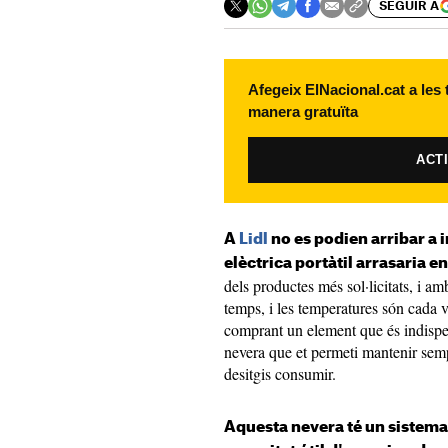
SEGUIR A
Afegeix ElNacional.cat a les
manera gratuïta
ACT
A
Lidl
no es podien arribar a 
elèctrica portàtil arrasaria e
dels productes més sol·licitats, i am
temps, i les temperatures són cada v
comprant un element que és indispen
nevera que et permeti mantenir sempr
desitgis consumir.
Aquesta nevera té un sistema 