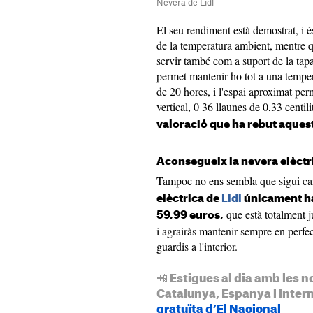
Nevera de Lidl
El seu rendiment està demostrat, i é
de la temperatura ambient, mentre qu
servir també com a suport de la tapa
permet mantenir-ho tot a una temper
de 20 hores, i l'espai aproximat pe
vertical, 0 36 llaunes de 0,33 centil
valoració que ha rebut aques
Aconsegueix la nevera elèctri
Tampoc no ens sembla que sigui ca
elèctrica de
Lidl
únicament ha
que està totalment ju
59,99 euros,
i agrairàs mantenir sempre en perfect
guardis a l'interior.
📲 Estigues al dia amb les n
Catalunya, Espanya i Inter
gratuïta d’El Nacional