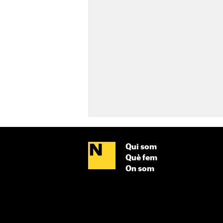
Qui som
Què fem
On som