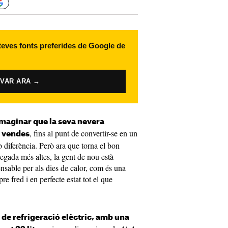
 teves fonts preferides de Google de
IVAR ARA →
imaginar que la seva nevera
, fins al punt de convertir-se en un
n vendes
b diferència. Però ara que torna el bon
egada més altes, la gent de nou està
sable per als dies de calor, com és una
e fred i en perfecte estat tot el que
de refrigeració elèctric, amb una