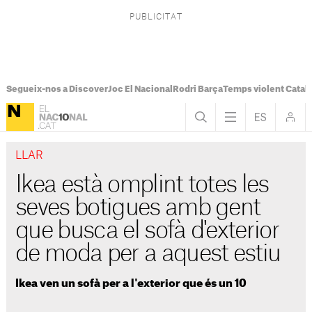
Segueix-nos a Discover
Joc El Nacional
Rodri Barça
Temps violent Catal
LLAR
Ikea està omplint totes les
seves botigues amb gent
que busca el sofà d'exterior
de moda per a aquest estiu
Ikea ven un sofà per a l'exterior que és un 10