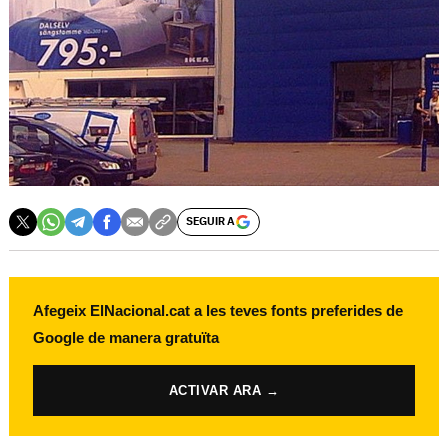
SEGUIR A
Afegeix ElNacional.cat a les teves fonts preferides de
Google de manera gratuïta
ACTIVAR ARA →