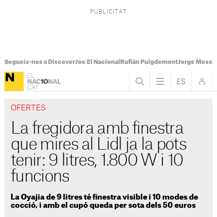
Segueix-nos a Discover
Joc El Nacional
Rufián Puigdemont
Jorge Messi
OFERTES
La fregidora amb finestra
que mires al Lidl ja la pots
tenir: 9 litres, 1.800 W i 10
funcions
La Oyajia de 9 litres té finestra visible i 10 modes de
cocció, i amb el cupó queda per sota dels 50 euros