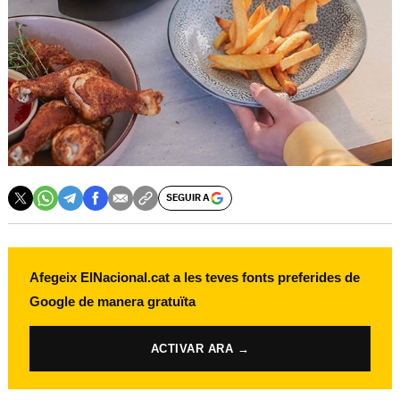
SEGUIR A
Afegeix ElNacional.cat a les teves fonts preferides de
Google de manera gratuïta
ACTIVAR ARA →