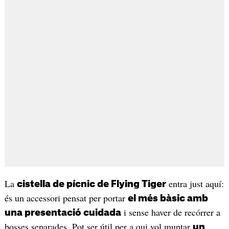
La
entra just aquí:
cistella de pícnic de Flying Tiger
és un accessori pensat per portar
el més bàsic amb
i sense haver de recórrer a
una presentació cuidada
bosses separades. Pot ser útil per a qui vol muntar
un