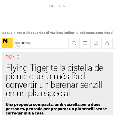
Segueix-nos a Discover
Joc El Nacional
Rufián Puigdemont
Jorge Messi
PÍCNIC
Flying Tiger té la cistella de
pícnic que fa més fàcil
convertir un berenar senzill
en un pla especial
Una proposta compacta, amb vaixella per a dues
persones, pensada per preparar un pla senzill sense
carregar mitja casa