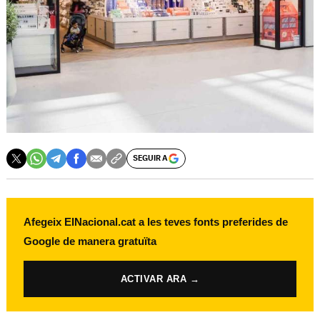
SEGUIR A
Afegeix ElNacional.cat a les teves fonts preferides de
Google de manera gratuïta
ACTIVAR ARA →