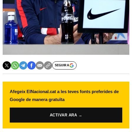
SEGUIR A
Afegeix ElNacional.cat a les teves fonts preferides de
Google de manera gratuïta
ACTIVAR ARA →