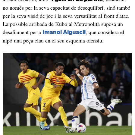
no només per la seva capacitat de desequilibri, sinó també
per la seva visió de joc i la seva versatilitat al front d'atac.
La possible arribada de Kubo al Metropolità suposa un
desafiament per a
, que considera el
Imanol Alguacil
nipó una peça clau en el seu esquema ofensiu.