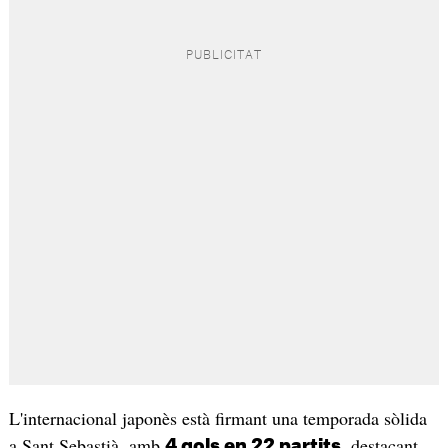
L'internacional japonès està firmant una temporada sòlida
a Sant Sebastià, amb
, destacant
4 gols en 22 partits