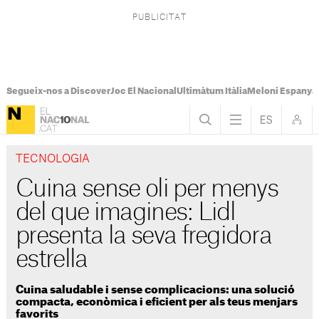
Segueix-nos a Discover
Joc El Nacional
Ultimàtum Itàlia
Meloni Espanya
TECNOLOGIA
Cuina sense oli per menys
del que imagines: Lidl
presenta la seva fregidora
estrella
Cuina saludable i sense complicacions: una solució
compacta, econòmica i eficient per als teus menjars
favorits