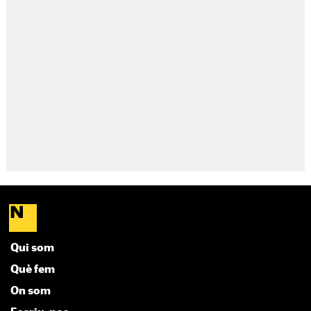
Qui som
Què fem
On som