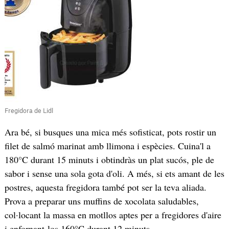
Fregidora de Lidl
Ara bé, si busques una mica més sofisticat, pots rostir un
filet de salmó marinat amb llimona i espècies. Cuina'l a
180°C durant 15 minuts i obtindràs un plat sucós, ple de
sabor i sense una sola gota d'oli. A més, si ets amant de les
postres, aquesta fregidora també pot ser la teva aliada.
Prova a preparar uns muffins de xocolata saludables,
col·locant la massa en motllos aptes per a fregidores d'aire
i enfornant-los 160°C durant 12 minuts.