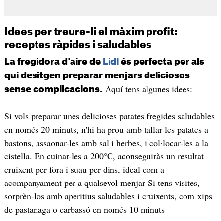
Idees per treure-li el màxim profit:
receptes ràpides i saludables
La fregidora d'aire de
Lidl
és perfecta per als
qui desitgen preparar menjars deliciosos
Aquí tens algunes idees:
sense complicacions.
Si vols preparar unes delicioses patates fregides saludables
en només 20 minuts, n'hi ha prou amb tallar les patates a
bastons, assaonar-les amb sal i herbes, i col·locar-les a la
cistella. En cuinar-les a 200°C, aconseguiràs un resultat
cruixent per fora i suau per dins, ideal com a
acompanyament per a qualsevol menjar Si tens visites,
sorprèn-los amb aperitius saludables i cruixents, com xips
de pastanaga o carbassó en només 10 minuts