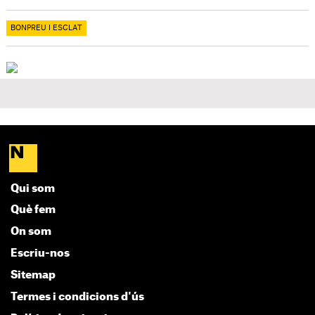
BONPREU I ESCLAT
Qui som
Què fem
On som
Escriu-nos
Sitemap
Termes i condicions d'ús