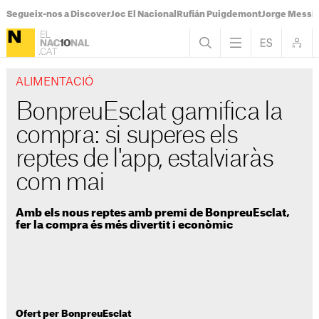
Segueix-nos a Discover
Joc El Nacional
Rufián Puigdemont
Jorge Messi
ALIMENTACIÓ
BonpreuEsclat gamifica la
compra: si superes els
reptes de l'app, estalviaràs
com mai
Amb els nous reptes amb premi de BonpreuEsclat,
fer la compra és més divertit i econòmic
Ofert per BonpreuEsclat