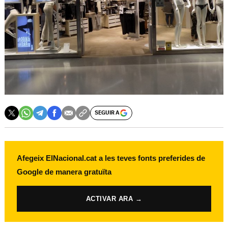
SEGUIR A
Afegeix ElNacional.cat a les teves fonts preferides de
Google de manera gratuïta
ACTIVAR ARA →