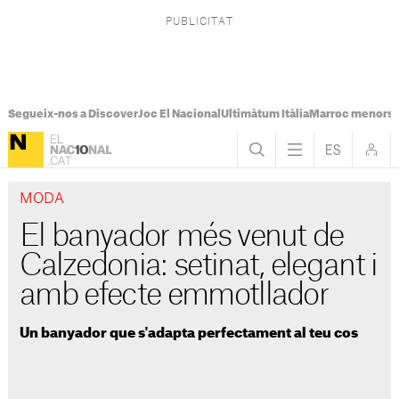
Segueix-nos a Discover
Joc El Nacional
Ultimàtum Itàlia
Marroc menors
MODA
El banyador més venut de
Calzedonia: setinat, elegant i
amb efecte emmotllador
Un banyador que s'adapta perfectament al teu cos