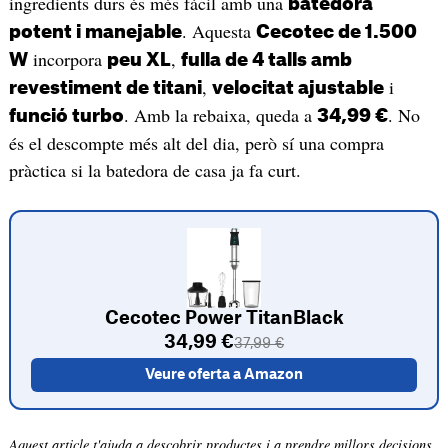
ingredients durs és més fàcil amb una
batedora
. Aquesta
potent i manejable
Cecotec de 1.500
incorpora
,
W
peu XL
fulla de 4 talls amb
,
i
revestiment de titani
velocitat ajustable
. Amb la rebaixa, queda a
. No
funció turbo
34,99 €
és el descompte més alt del dia, però sí una compra
pràctica si la batedora de casa ja fa curt.
Cecotec Power TitanBlack
34,99 €
37,99 €
Veure oferta a Amazon
Aquest article t'ajuda a descobrir productes i a prendre millors decisions