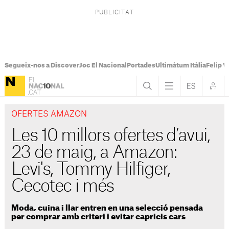
Segueix-nos a Discover
Joc El Nacional
Portades
Ultimàtum Itàlia
Felip V
OFERTES AMAZON
Les 10 millors ofertes d’avui,
23 de maig, a Amazon:
Levi's, Tommy Hilfiger,
Cecotec i més
Moda, cuina i llar entren en una selecció pensada
per comprar amb criteri i evitar capricis cars