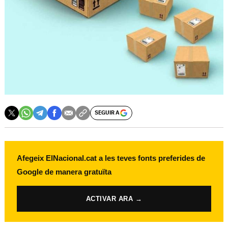
SEGUIR A
Afegeix ElNacional.cat a les teves fonts preferides de
Google de manera gratuïta
ACTIVAR ARA →