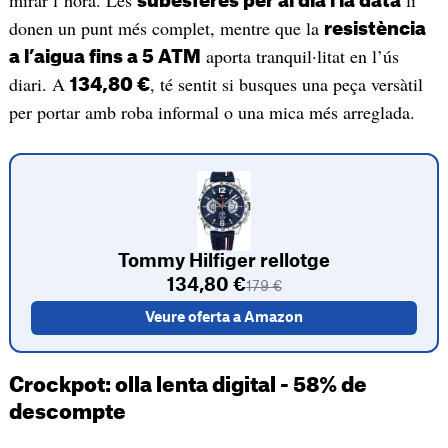
mirar l’hora. Les
li
subesferes per al dia i la data
donen un punt més complet, mentre que la
resistència
aporta tranquil·litat en l’ús
a l’aigua fins a 5 ATM
diari. A
, té sentit si busques una peça versàtil
134,80 €
per portar amb roba informal o una mica més arreglada.
Tommy Hilfiger rellotge
134,80 €
179 €
Veure oferta a Amazon
Crockpot: olla lenta digital - 58% de
descompte