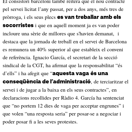
El consistori barceloní també reitera que el nou contracte
pel servei licitat l’any passat, per a dos anys, més tres de
pròrroga, i els seus plecs
es van treballar amb els
i que en aquell moment ja es van poder
socorristes
incloure una sèrie de millores que s'havien demanat, i
destaca que la jornada de treball en el servei de Barcelona
es remunera un 40% superior al que estableix el conveni
de referència. Ignacio García, el secretari de la secció
sindical de la CGT, ha afirmat que la responsabilitat “és
d’ells” i ha afegit que “
aquesta vaga
és una
, de terciaritzar el
conseqüència de l’administració
servei i de jugar a la baixa en els seus contractes”, en
declaracions recollides per Ràdio 4. García ha sentenciat
que “no portem 12 dies de vaga per acceptar engrunes” i
que volen “una resposta seria” per posar-se a negociar i
poder posar fi a les seves protestes.