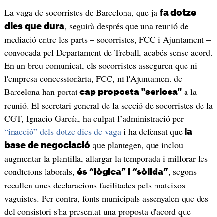
La vaga de socorristes de Barcelona, que ja
fa dotze
, seguirà després que una reunió de
dies que dura
mediació entre les parts – socorristes, FCC i Ajuntament –
convocada pel Departament de Treball, acabés sense acord.
En un breu comunicat, els socorristes asseguren que ni
l'empresa concessionària, FCC, ni l'Ajuntament de
Barcelona han portat
a la
cap proposta "seriosa"
reunió. El secretari general de la secció de socorristes de la
CGT, Ignacio García, ha culpat l’administració per
“inacció” dels dotze dies de vaga
i ha defensat que
la
que plantegen, que inclou
base de negociació
augmentar la plantilla, allargar la temporada i millorar les
condicions laborals,
, segons
és “lògica” i “sòlida”
recullen unes declaracions facilitades pels mateixos
vaguistes. Per contra, fonts municipals assenyalen que des
del consistori s'ha presentat una proposta d'acord que