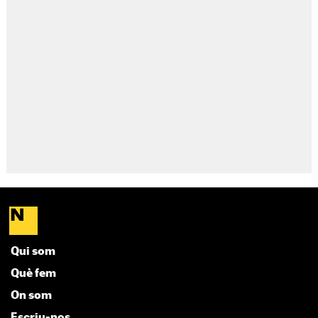
Qui som
Què fem
On som
Escriu-nos