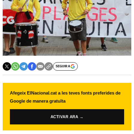
SEGUIR A
Afegeix ElNacional.cat a les teves fonts preferides de
Google de manera gratuïta
ACTIVAR ARA →