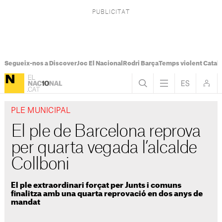
Segueix-nos a Discover
Joc El Nacional
Rodri Barça
Temps violent Catal
PLE MUNICIPAL
El ple de Barcelona reprova
per quarta vegada l’alcalde
Collboni
El ple extraordinari forçat per Junts i comuns
finalitza amb una quarta reprovació en dos anys de
mandat