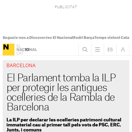
Segueix-nos a Discover
Joc El Nacional
Rodri Barça
Temps violent Catal
BARCELONA
El Parlament tomba la ILP
per protegir les antigues
ocelleries de la Rambla de
Barcelona
La ILP per declarar les ocelleries patrimoni cultural
immaterial cau al primer tall pels vots de PSC, ERC,
Junts, i comuns