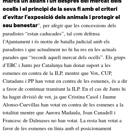
marca un abans i un després del mercat dels
ocells i el principi de la seva fi amb el criteri
d’evitar l’exposició dels animals i protegir el
”, per afegir que les concessions dels
seu benestar
paradistes “estan caducades”, tal com defensa
l’Ajuntament i és motiu de batalla judicial amb els
paradistes i que actualment no hi ha res en les actuals
parades que “recordi aquell mercat dels ocells”. Els grups
d’ERC i Junts per Catalunya han donat suport a les
esmenes en contra de la ILP, mentre que Vox, CUP,
Ciutadans i PP han votat en contra de les esmenes, és a dir
a favor de continuar tramitant la ILP. En el cas de Junts hi
ha hagut divisió de vot, ja que Cristina Casol i Jaume
Alonso-Cuevillas han votat en contra de les esmenes a la
totalitat mentre que Aurora Madaula, Joan Canadell i
Francesc de Dalmases no han votat. La resta han votat a
favor de les esmenes en línia amb el posicionament