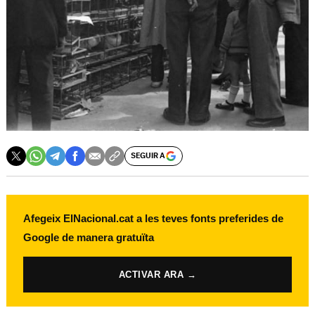
SEGUIR A
Afegeix ElNacional.cat a les teves fonts preferides de
Google de manera gratuïta
ACTIVAR ARA →