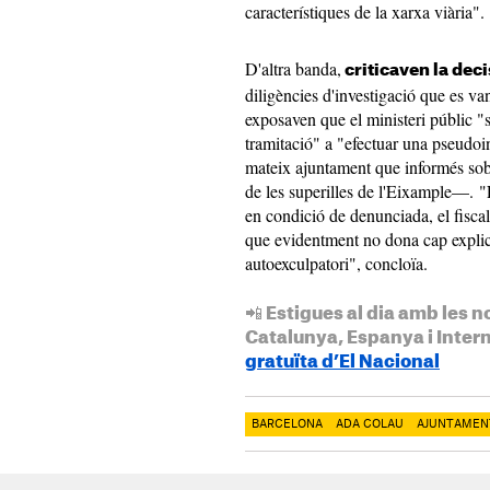
característiques de la xarxa viària".
D'altra banda,
criticaven la deci
diligències d'investigació que es va
exposaven que el ministeri públic "
tramitació" a "efectuar una pseudo
mateix ajuntament que informés sob
de les superilles de l'Eixample—. "É
en condició de denunciada, el fiscal
que evidentment no dona cap explica
autoexculpatori", concloïa.
📲 Estigues al dia amb les n
Catalunya, Espanya i Inter
gratuïta d’El Nacional
BARCELONA
ADA COLAU
AJUNTAMEN