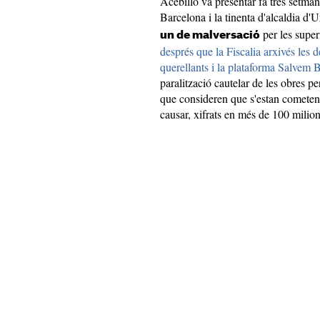
Acebillo va presentar fa tres setman
Barcelona i la tinenta d'alcaldia d
per les super
un de malversació
després que la Fiscalia arxivés les 
querellants i la plataforma Salvem 
paralització cautelar de les obres p
que consideren que s'estan cometent 
causar, xifrats en més de 100 milion