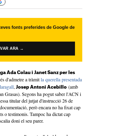
 teves fonts preferides de Google de
IVAR ARA →
iga Ada Colau i Janet Sanz per les
rés d'admetre a tràmit
la querella presentada
Maragall
,
(amb
Josep Antoni Acebillo
ran Grasas). Segons ha pogut saber l'ACN i
gessa titular del jutjat d'instrucció 26 de
documentació, però encara no ha fixat cap
ats o testimonis. Tampoc ha dictat cap
scalia doni el seu parer.