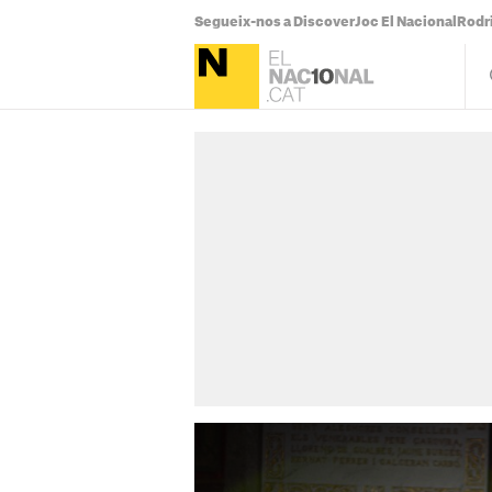
Segueix-nos a Discover
Joc El Nacional
Rodr