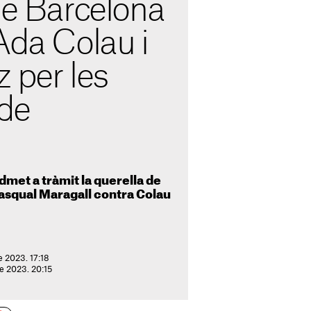
de Barcelona
Ada Colau i
 per les
 de
dmet a tràmit la querella de
Pasqual Maragall contra Colau
e 2023. 17:18
de 2023. 20:15