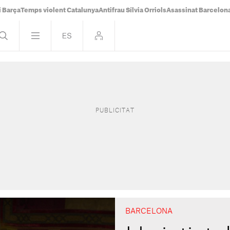
i Barça
Temps violent Catalunya
Antifrau Sílvia Orriols
Asassinat Barcelon
BARCELONA