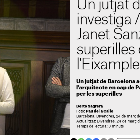
Un jutjat 
investiga 
Janet Sanz
superilles
l'Eixample
Un jutjat de Barcelona a
l'arquitecte en cap de 
per les superilles
Berto Sagrera
Foto:
Pau de la Calle
Barcelona. Divendres, 24 de març d
Actualitzat: Divendres, 24 de març 
Temps de lectura: 3 minuts