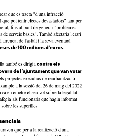
rcar que es tracta "d'una infracció
l que pot tenir efectes devastadors" tant per
eral, fins al punt de generar "problemes
is de serveis bàsics". També afectaria l'erari
arrencat de l'asfalt i la seva eventual
.
ses de 100 milions d'euros
lla també es dirigia
contra els
vern de l'ajuntament que van votar
els projectes executius de reurbanització
Eixample a la sessió del 26 de maig del 2022
va en emetre el seu vot sobre la legalitat
afegia als funcionaris que hagin informat
sobre les superilles.
sencials
guraven que per a la realització d'una