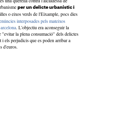
es una querella contra l'alcaldessa de
'Urbanisme
per un delicte urbanístic i
illes o eixos verds de l'Eixample, pocs dies
denúncies interposades pels mateixos
Barcelona
. L'objectiu era aconseguir la
er "evitar la plena consumació" dels delictes
i els perjudicis que es poden arribar a
s d'euros.