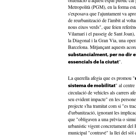
ordenació d'aquest espai públic cal
Metropolità (PGM), en la forma estab
s'exposava que l'ajuntament va apro
de reurbanització de l'àmbit al volta
nous eixos verds", que feien referènc
Vilamarí i el passeig de Sant Joan), 
la Diagonal i la Gran Via, una oper
Barcelona. Mitjançant aquests acor
substancialment, per no dir e
".
essencials de la ciutat
La querella afegia que es promou "
" al centre
sistema de mobilitat
circulació de vehicles als carrers af
seu evident impacte" en les persone
projecte s'ha tramitat com si "es tra
d'urbanització, ignorant les implica
que "obligaven a una prèvia o simul
urbanístic vigent concretament del
municipal "contravé" la llei del sòl 