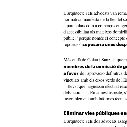
L'arquitecte i els advocats van rema
normativa manifesta de la llei del sò
a particulars com a comerços en gen
d'accessibilitat als mateixos domicil
públic, "perquè només el concepte d'
reposició"
suposaria unes despe
Més enllà de Colau i Sanz, la quere
membres de la comissió de go
de l'aprovació definitiva d
a favor
vinculats amb els eixos verds de l'
—llevat que haguessin efectuat reser
dels acords—. En aquest aspecte, s'
favorablement amb informes tècnics 
Eliminar vies públiques es
L'arquitecte i els dos advocats asse