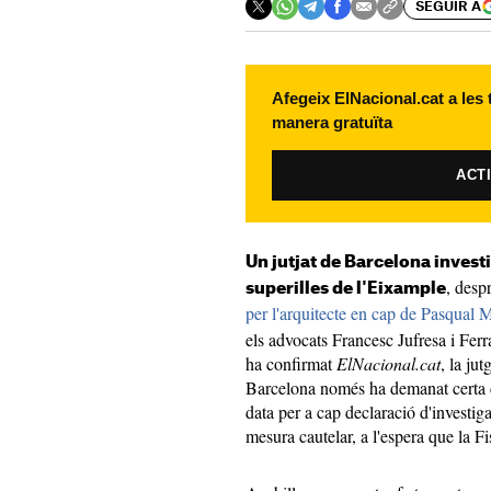
SEGUIR A
Afegeix ElNacional.cat a les
manera gratuïta
ACT
Un jutjat de Barcelona invest
, desp
superilles de l'Eixample
per l'arquitecte en cap de Pasqual 
els advocats Francesc Jufresa i Fer
ha confirmat
ElNacional.cat
, la jut
Barcelona només ha demanat certa 
data per a cap declaració d'investig
mesura cautelar, a l'espera que la Fi