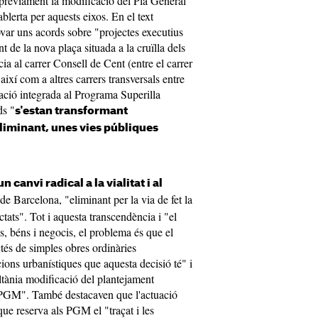
 prèviament la modificació del Pla General
lerta per aquests eixos. En el text
var uns acords sobre "projectes executius
nt de la nova plaça situada a la cruïlla dels
ia al carrer Consell de Cent (entre el carrer
així com a altres carrers transversals entre
ació integrada al Programa Superilla
ds "
s'estan transformant
liminant, unes vies públiques
un canvi radical a la vialitat i al
 de Barcelona, "eliminant per la via de fet la
ectats". Tot i aquesta transcendència i "el
s, béns i negocis, el problema és que el
ctés de simples obres ordinàries
cions urbanístiques que aquesta decisió té" i
tània modificació del plantejament
 PGM". També destacaven que l'actuació
que reserva als PGM el "traçat i les