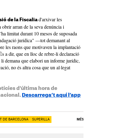
d'arxivar les
sió de la Fiscalia
n obrir arran de la seva denúncia i
s'ha limitat durant 10 mesos de suposada
indagació jurídica" —tot demanant al
re les raons que motivaven la implantació
s a dir, que en lloc de rebre-li declaració
 li demana que elabori un informe jurídic,
ció, no és altra cosa que un al·legat
otícies d’última hora de
nacional.
Descarrega’t aquí l’app
T DE BARCELONA
SUPERILLA
MÉS