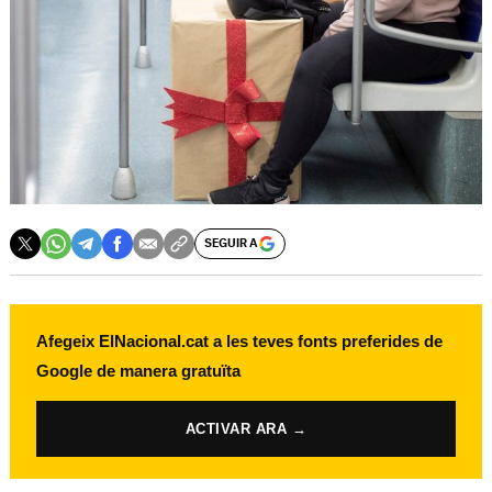
SEGUIR A
Afegeix ElNacional.cat a les teves fonts preferides de
Google de manera gratuïta
ACTIVAR ARA →