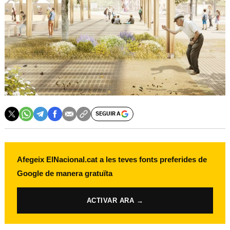
SEGUIR A
Afegeix ElNacional.cat a les teves fonts preferides de
Google de manera gratuïta
ACTIVAR ARA →