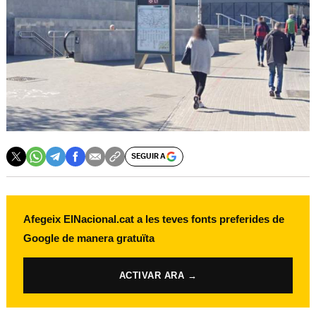
SEGUIR A
Afegeix ElNacional.cat a les teves fonts preferides de
Google de manera gratuïta
ACTIVAR ARA →