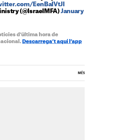
witter.com/EenBaIVtJI
Ministry (@IsraelMFA)
January
otícies d’última hora de
nacional.
Descarrega’t aquí l’app
MÉS