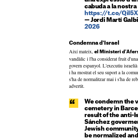
cabuda a la nostra 
https://t.co/QiI
— Jordi Martí Galb
2026
Condemna d'Israel
Així mateix,
el Ministeri d'Afer
vandàlic i l'ha considerat fruit d'u
govern espanyol. L'executiu israelià
i ha mostrat el seu suport a la comu
s'ha de normalitzar mai i s'ha de reb
advertit.
We condemn the va
cemetery in Barcel
result of the anti-
Sánchez goverment
Jewish community
be normalized and 