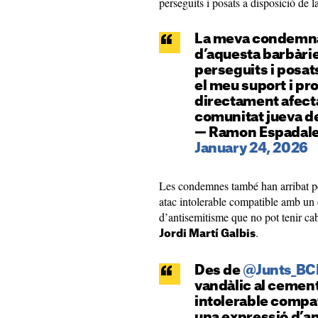
perseguits i posats a disposició de la
La meva condemna
d’aquesta barbàrie,
perseguits i posats 
el meu suport i pro
directament afecta
comunitat jueva d
— Ramon Espadale
January 24, 2026
Les condemnes també han arribat pe
atac intolerable compatible amb un d
d’antisemitisme que no pot tenir cabu
.
Jordi Martí Galbis
Des de
@Junts_BC
vandàlic al cement
intolerable compat
una expressió d’an