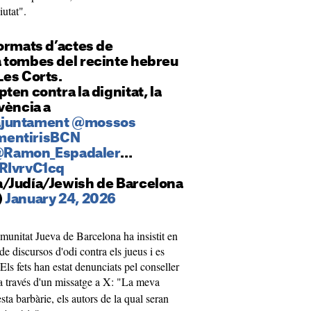
iutat".
ormats d’actes de
 tombes del recinte hebreu
Les Corts.
ten contra la dignitat, la
vència a
juntament
@mossos
entirisBCN
Ramon_Espadaler
…
GRIvrvC1cq
/Judía/Jewish de Barcelona
)
January 24, 2026
omunitat Jueva de Barcelona ha insistit en
e discursos d'odi contra els jueus i es
Els fets han estat denunciats pel conseller
 a través d'un missatge a X: "La meva
 barbàrie, els autors de la qual seran