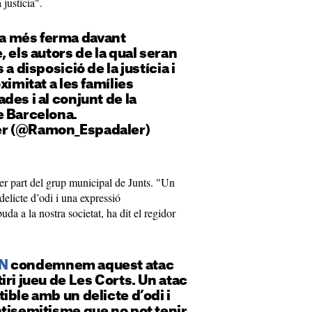
 justícia".
 més ferma davant
 els autors de la qual seran
a disposició de la justícia i
ximitat a les famílies
des i al conjunt de la
e Barcelona.
r (@Ramon_Espadaler)
r part del grup municipal de Junts. "Un
elicte d’odi i una expressió
da a la nostra societat, ha dit el regidor
N
condemnem aquest atac
iri jueu de Les Corts. Un atac
ible amb un delicte d’odi i
tisemitisme que no pot tenir