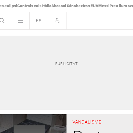
es eclipsi
Controls vols Itàlia
Abascal Sánchez
Iran EUA
Messi
Preu llum av
VANDALISME