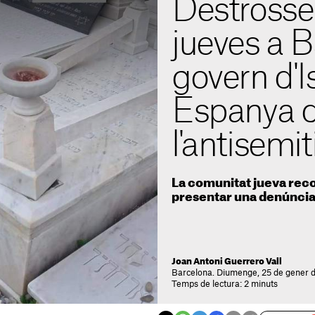
Destross
jueves a B
govern d'I
Espanya d'
l'antisemi
La comunitat jueva reco
presentar una denúnci
Joan Antoni Guerrero Vall
Barcelona. Diumenge, 25 de gener d
Temps de lectura: 2 minuts