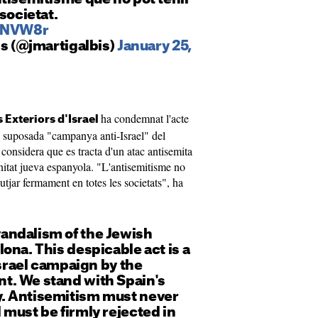
societat.
5XNVW8r
is (@jmartigalbis)
January 25,
ha condemnat l'acte
s Exteriors d'Israel
na suposada "campanya anti-Israel" del
 considera que es tracta d'un atac antisemita
nitat jueva espanyola. "L'antisemitisme no
utjar fermament en totes les societats", ha
ndalism of the Jewish
ona. This despicable act is a
Israel campaign by the
. We stand with Spain's
. Antisemitism must never
must be firmly rejected in