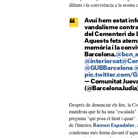
difunts i la convivència a la nostra c
Avui hem estat inf
vandalisme contra
del Cementeri de 
Aquests fets atemp
memòria i la convi
Barcelona.
@bcn_a
@interiorcat
@Cem
@GUBBarcelona
@
pic.twitter.com/
— Comunitat Jueva
(@BarcelonaJudia
Després de denunciar els fets, la C
manifesta que hi ha una "escalada" d
pregunta "qui posa el límit i quan". 
de l'Interior,
,
Ramon Espadaler
condemna més ferma davant d’aquesta