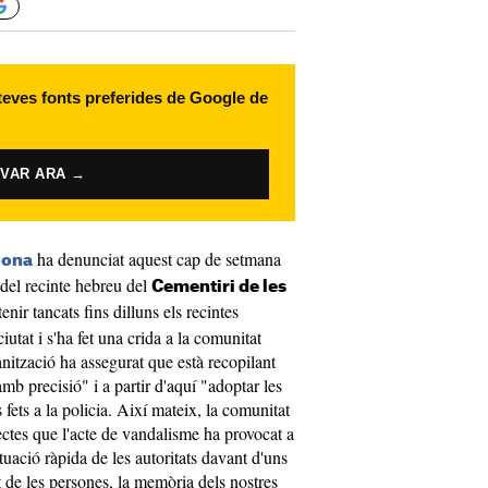
 teves fonts preferides de Google de
IVAR ARA →
ha denunciat aquest cap de setmana
lona
 del recinte hebreu del
Cementiri de les
enir tancats fins dilluns els recintes
iutat i s'ha fet una crida a la comunitat
anització ha assegurat que està recopilant
mb precisió" i a partir d'aquí "adoptar les
fets a la policia. Així mateix, la comunitat
fectes que l'acte de vandalisme ha provocat a
tuació ràpida de les autoritats davant d'uns
t de les persones, la memòria dels nostres