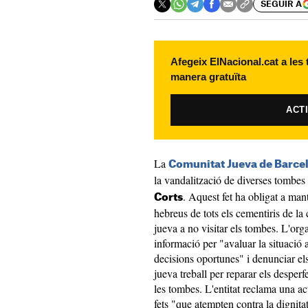
SEGUIR A
Afegeix ElNacional.cat a les
manera gratuïta
ACT
La
Comunitat Jueva de Barce
la vandalització de diverses tombes
. Aquest fet ha obligat a mant
Corts
hebreus de tots els cementiris de la c
jueva a no visitar els tombes. L'org
informació per "avaluar la situació a
decisions oportunes" i denunciar els 
jueva treball per reparar els desper
les tombes. L'entitat reclama una ac
fets "que atempten contra la dignita