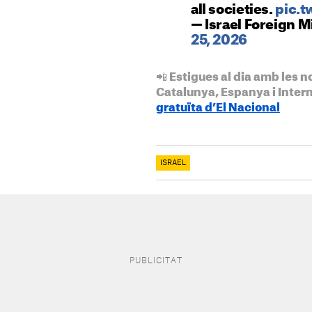
all societies.
pic.t
— Israel Foreign 
25, 2026
📲 Estigues al dia amb les n
Catalunya, Espanya i Inter
gratuïta d’El Nacional
ISRAEL