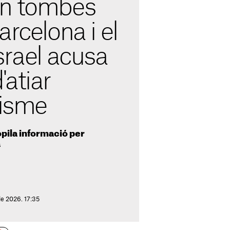
en tombes
arcelona i el
srael acusa
atiar
tisme
pila informació per
a
e 2026. 17:35