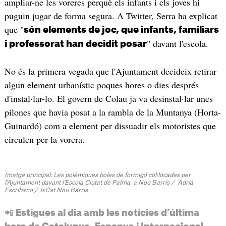
ampliar-ne les voreres perquè els infants i els joves hi
puguin jugar de forma segura. A Twitter, Serra ha explicat
que "
són elements de joc, que infants, familiars
" davant l'escola.
i professorat han decidit posar
No és la primera vegada que l'Ajuntament decideix retirar
algun element urbanístic poques hores o dies després
d'instal·lar-lo. El govern de Colau ja va desinstal·lar unes
pilones que havia posat a la rambla de la Muntanya (Horta-
Guinardó) com a element per dissuadir els motoristes que
circulen per la vorera.
Imatge principal: Les polèmiques boles de formigó col·locades per
l'Ajuntament davant l'Escola Ciutat de Palma, a Nou Barris / Adrià
Escribano / JxCat Nou Barris
📲 Estigues al dia amb les notícies d’última