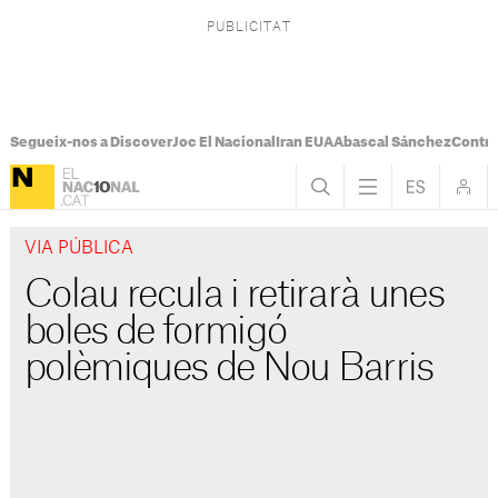
Segueix-nos a Discover
Joc El Nacional
Iran EUA
Abascal Sánchez
Control
VIA PÚBLICA
Colau recula i retirarà unes
boles de formigó
polèmiques de Nou Barris