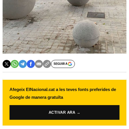
SEGUIR A
Afegeix ElNacional.cat a les teves fonts preferides de
Google de manera gratuïta
ACTIVAR ARA →