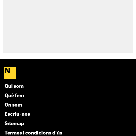
Qui som
Què fem
On som
Escriu-nos
Sitemap
Termes i condicions d'ús