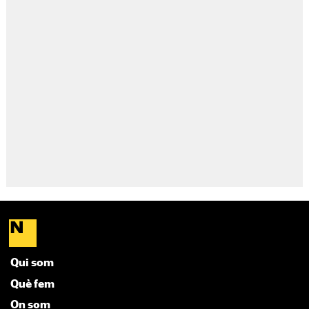
Qui som
Què fem
On som