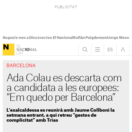
Segueix-nos a Discover
Joc El Nacional
Rufián Puigdemont
Jorge Messi
BARCELONA
Ada Colau es descarta com
a candidata a les europees:
“Em quedo per Barcelona”
L’exalcaldessa es reunirà amb Jaume Collboni la
setmana entrant, a qui retreu “gestos de
complicitat” amb Trias