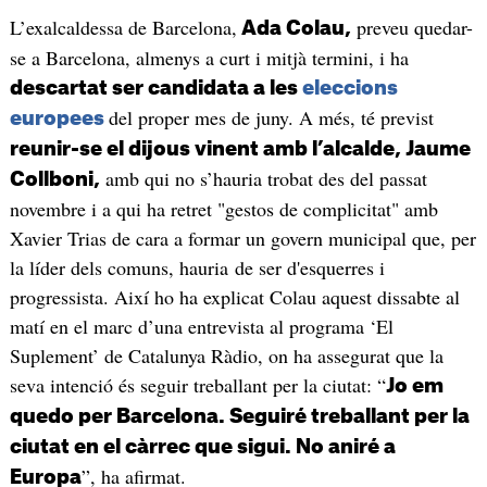
L’exalcaldessa de Barcelona,
preveu quedar-
Ada Colau,
se a Barcelona, almenys a curt i mitjà termini, i ha
descartat ser candidata a les
eleccions
del proper mes de juny. A més, té previst
europees
reunir-se el dijous vinent amb l’alcalde, Jaume
amb qui no s’hauria trobat des del passat
Collboni,
novembre i a qui ha retret "gestos de complicitat" amb
Xavier Trias de cara a formar un govern municipal que, per
la líder dels comuns, hauria de ser d'esquerres i
progressista. Així ho ha explicat Colau aquest dissabte al
matí en el marc d’una entrevista al programa ‘El
Suplement’ de Catalunya Ràdio, on ha assegurat que la
seva intenció és seguir treballant per la ciutat: “
Jo em
quedo per Barcelona. Seguiré treballant per la
ciutat en el càrrec que sigui. No aniré a
”, ha afirmat.
Europa