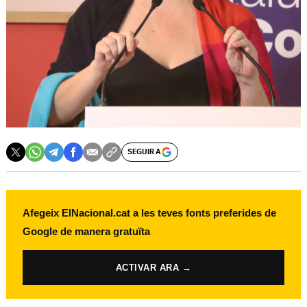
SEGUIR A
Afegeix ElNacional.cat a les teves fonts preferides de
Google de manera gratuïta
ACTIVAR ARA →