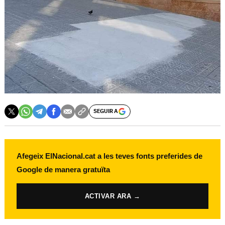
SEGUIR A
Afegeix ElNacional.cat a les teves fonts preferides de
Google de manera gratuïta
ACTIVAR ARA →