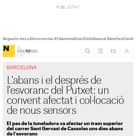
Segueix-nos a Discover
Joc El Nacional
Iran EUA
Abascal Sánchez
Control
BARCELONA
L'abans i el després de
l'esvoranc del Putxet: un
convent afectat i col·locació
de nous sensors
El pas de la tuneladora va afectar un tram superior
del carrer Sant Gervasi de Cassoles uns dies abans
de l'esvoranc