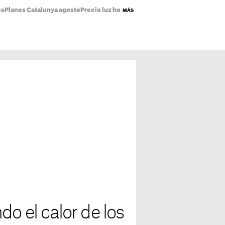
es
Planes Catalunya agosto
Precio luz hoy
Emma Vilarasau
Estrenos Netflix
MÁS
o el calor de los