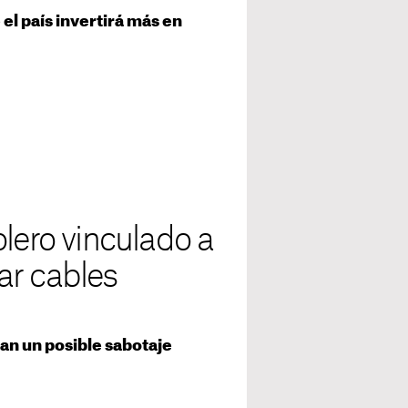
el país invertirá más en
lero vinculado a
ar cables
gan un posible sabotaje