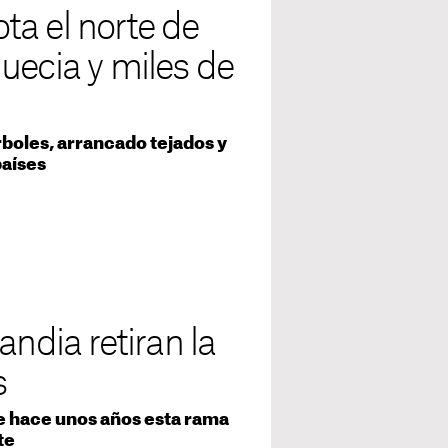
a el norte de
uecia y miles de
rboles, arrancado tejados y
países
andia retiran la
s
de hace unos años esta rama
te