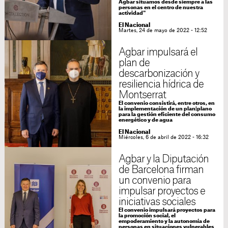
Agbar situamos desde siempre a las
personas en el centro de nuestra
actividad"
El Nacional
Martes, 24 de mayo de 2022 - 12:52
Agbar impulsará el
plan de
descarbonización y
resiliencia hídrica de
Montserrat
El convenio consistirá, entre otros, en
la implementación de un plan|plano
para la gestión eficiente del consumo
energético y de agua
El Nacional
Miércoles, 6 de abril de 2022 - 16:32
Agbar y la Diputación
de Barcelona firman
un convenio para
impulsar proyectos e
iniciativas sociales
El convenio impulsará proyectos para
la promoción social, el
empoderamiento y la autonomía de
personas en situaciones vulnerables