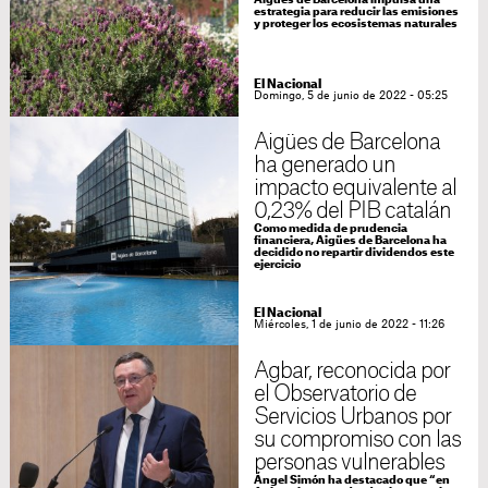
Aigües de Barcelona impulsa una
estrategia para reducir las emisiones
y proteger los ecosistemas naturales
El Nacional
Domingo, 5 de junio de 2022 - 05:25
Aigües de Barcelona
ha generado un
impacto equivalente al
0,23% del PIB catalán
Como medida de prudencia
financiera, Aigües de Barcelona ha
decidido no repartir dividendos este
ejercicio
El Nacional
Miércoles, 1 de junio de 2022 - 11:26
Agbar, reconocida por
el Observatorio de
Servicios Urbanos por
su compromiso con las
personas vulnerables
Ángel Simón ha destacado que “en