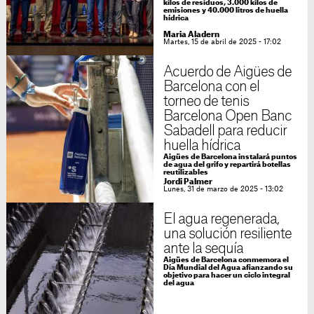
kilos de residuos, 3.000 kilos de
emisiones y 40.000 litros de huella
hídrica
Maria Aladern
Martes, 15 de abril de 2025 - 17:02
Acuerdo de Aigües de
Barcelona con el
torneo de tenis
Barcelona Open Banc
Sabadell para reducir
huella hídrica
Aigües de Barcelona instalará puntos
de agua del grifo y repartirá botellas
reutilizables
Jordi Palmer
Lunes, 31 de marzo de 2025 - 13:02
El agua regenerada,
una solución resiliente
ante la sequía
Aigües de Barcelona conmemora el
Día Mundial del Agua afianzando su
objetivo para hacer un ciclo integral
del agua