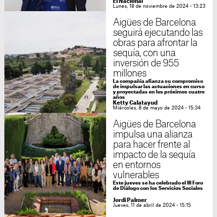
El Nacional
Lunes, 18 de noviembre de 2024 - 13:23
Aigües de Barcelona
seguirá ejecutando las
obras para afrontar la
sequía, con una
inversión de 955
millones
La compañía afianza su compromiso
de impulsar las actuaciones en curso
y proyectadas en los próximos cuatro
años
Ketty Calatayud
Miércoles, 8 de mayo de 2024 - 15:34
Aigües de Barcelona
impulsa una alianza
para hacer frente al
impacto de la sequía
en entornos
vulnerables
Este jueves se ha celebrado el III Foro
de Diálogo con los Servicios Sociales
Jordi Palmer
Jueves, 11 de abril de 2024 - 15:15