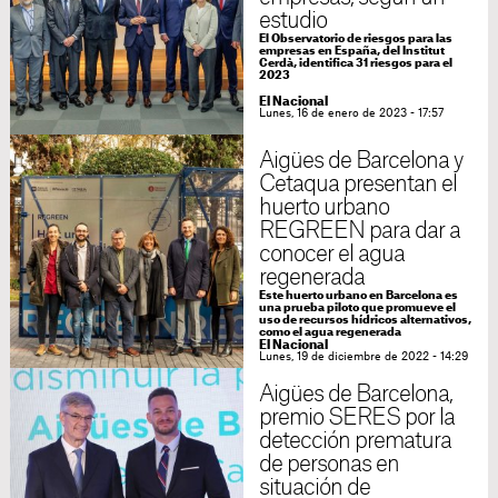
estudio
El Observatorio de riesgos para las
empresas en España, del Institut
Cerdà, identifica 31 riesgos para el
2023
El Nacional
Lunes, 16 de enero de 2023 - 17:57
Aigües de Barcelona y
Cetaqua presentan el
huerto urbano
REGREEN para dar a
conocer el agua
regenerada
Este huerto urbano en Barcelona es
una prueba piloto que promueve el
uso de recursos hídricos alternativos,
como el agua regenerada
El Nacional
Lunes, 19 de diciembre de 2022 - 14:29
Aigües de Barcelona,
premio SERES por la
detección prematura
de personas en
situación de