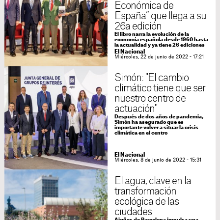
Económica de
España” que llega a su
26a edición
El libro narra la evolución de la
economía española desde 1960 hasta
la actualidad y ya tiene 26 ediciones
El Nacional
Miércoles, 22 de junio de 2022 - 17:21
Simón: "El cambio
climático tiene que ser
nuestro centro de
actuación"
Después de dos años de pandemia,
Simón ha asegurado que es
importante volver a situar la crisis
climática en el centro
El Nacional
Miércoles, 8 de junio de 2022 - 15:31
El agua, clave en la
transformación
ecológica de las
ciudades