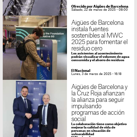
Ofrecido por Aigües de Barcelona
Sábado, 22 de marzo de 2025 - 08:00
Aigües de Barcelona
instala fuentes
sostenibles al MWC
2025 para fomentar el
residuo cero
Los asistentes al acontecimiento
podrán visualizar el volumen de agua
consumida y el ahorro de residuos
El Nacional
Lunes, 3 de marzo de 2025 - 16:18
Aigües de Barcelona y
la Cruz Roja afianzan
la alianza para seguir
impulsando
programas de acción
social
La colaboración tiene como objetivo
mejorar la calidad de vida de
personas en situación de
vulnerabilidad