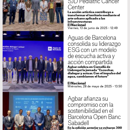
SJD Pediatric Cancer
Center
La acción artística contribuye a
transformar el territorio mediante el
arte urbano aplicado a las
infraestructuras
El Nacional
Viernes, 13 de junio de 2025 - 12:49
Aguas de Barcelona
consolida su liderazgo
ESG con un modelo
de escucha activa y
acción compartida
Agbar celebra en Cornellà de
Llobregat la jornada "Escuchar,
dialogar y actuar. Con el impulso del
agua, cambiamos el futuro"
El Nacional
Miércoles, 28 de mayo de 2025 - 13:50
Agbar afianza su
compromiso con la
sostenibilidad en el
Barcelona Open Banc
Sabadell
En la edición anterior se evitaron 300