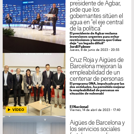
presidente de Agbar,
pide que los
gobernantes sitúen el
agua en "el eje central
de la política"
El presidente de Agbar reclama
inversiones urgentes para evitar
restricciones y lamenta que Colau
deje "un legado difícil"
Jordi Palmer
Jueves, 8 de junio de 2023 - 20:55
Cruz Roja y Aigües de
Barcelona mejoran la
empleabilidad de un
centenar de personas
El programa ONA, impulsado por las
dos entidades, ha permitido mejorar
la empleabilidad de personas en
situación de vulnerabi
El Nacional
Viernes, 14 de abril de 2023 - 17:40
Aigües de Barcelona y
los servicios sociales