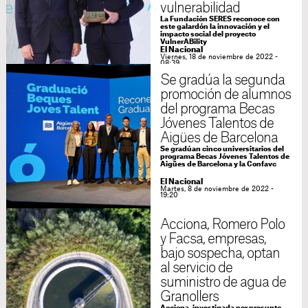
vulnerabilidad
La Fundación SERES reconoce con
este galardón la innovación y el
impacto social del proyecto
VulnerABility
El Nacional
Viernes, 18 de noviembre de 2022 -
08:39
Se gradúa la segunda
promoción de alumnos
del programa Becas
Jóvenes Talentos de
Aigües de Barcelona
Se gradúan cinco universitarios del
programa Becas Jóvenes Talentos de
Aigües de Barcelona y la Confavc
El Nacional
Martes, 8 de noviembre de 2022 -
19:20
Acciona, Romero Polo
y Facsa, empresas,
bajo sospecha, optan
al servicio de
suministro de agua de
Granollers