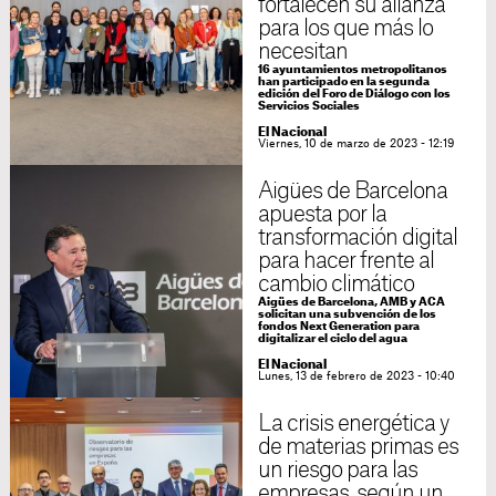
fortalecen su alianza
para los que más lo
necesitan
16 ayuntamientos metropolitanos
han participado en la segunda
edición del Foro de Diálogo con los
Servicios Sociales
El Nacional
Viernes, 10 de marzo de 2023 - 12:19
Aigües de Barcelona
apuesta por la
transformación digital
para hacer frente al
cambio climático
Aigües de Barcelona, AMB y ACA
solicitan una subvención de los
fondos Next Generation para
digitalizar el ciclo del agua
El Nacional
Lunes, 13 de febrero de 2023 - 10:40
La crisis energética y
de materias primas es
un riesgo para las
empresas, según un