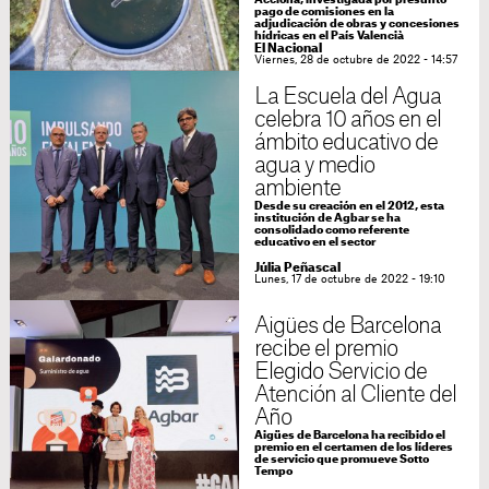
Acciona, investigada por presunto
pago de comisiones en la
adjudicación de obras y concesiones
hídricas en el País Valencià
El Nacional
Viernes, 28 de octubre de 2022 - 14:57
La Escuela del Agua
celebra 10 años en el
ámbito educativo de
agua y medio
ambiente
Desde su creación en el 2012, esta
institución de Agbar se ha
consolidado como referente
educativo en el sector
Júlia Peñascal
Lunes, 17 de octubre de 2022 - 19:10
Aigües de Barcelona
recibe el premio
Elegido Servicio de
Atención al Cliente del
Año
Aigües de Barcelona ha recibido el
premio en el certamen de los líderes
de servicio que promueve Sotto
Tempo