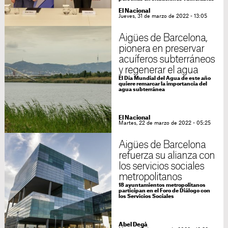
El Nacional
Jueves, 31 de marzo de 2022 - 13:05
Aigües de Barcelona,
pionera en preservar
acuíferos subterráneos
y regenerar el agua
El Día Mundial del Agua de este año
quiere remarcar la importancia del
agua subterránea
El Nacional
Martes, 22 de marzo de 2022 - 05:25
Aigües de Barcelona
refuerza su alianza con
los servicios sociales
metropolitanos
18 ayuntamientos metropolitanos
participan en el Foro de Diálogo con
los Servicios Sociales
Abel Degà