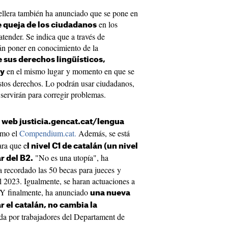
ellera también ha anunciado que se pone en
en los
 queja de los ciudadanos
atender. Se indica que a través de
án poner en conocimiento de la
e sus derechos lingüísticos,
en el mismo lugar y momento en que se
 y
stos derechos. Lo podrán usar ciudadanos,
servirán para corregir problemas.
l web justicia.gencat.cat/lengua
como el
Compendium.cat.
Además, se está
ara que e
l nivel C1 de catalán (un nivel
"No es una utopía", ha
r del B2.
a recordado las 50 becas para jueces y
el 2023. Igualmente, se haran actuaciones a
s. Y finalmente, ha anunciado
una nueva
r el catalán, no cambia la
da por trabajadores del Departament de