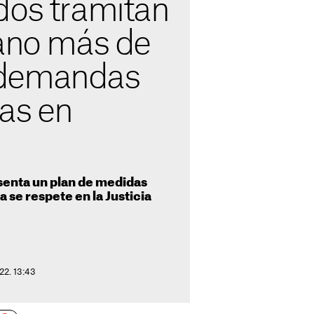
dos tramitan
lano más de
demandas
as en
senta un plan de medidas
a se respete en la Justicia
22. 13:43