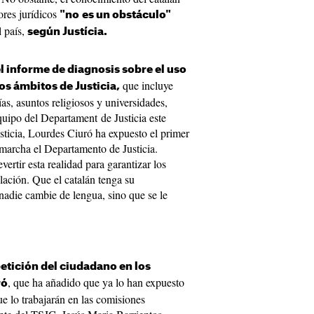
ores jurídicos
"no
es un obstáculo"
l país,
según Justícia.
l informe de diagnosis sobre el uso
que incluye
los ámbitos de Justicia,
ías, asuntos religiosos y universidades,
quipo del Departament de Justicia este
usticia, Lourdes Ciuró ha expuesto el primer
marcha el Departamento de Justicia.
ertir esta realidad para garantizar los
lación. Que el catalán tenga su
adie cambie de lengua, sino que se le
etición del ciudadano en los
, que ha añadido que ya lo han expuesto
ró
ue lo trabajarán en las comisiones