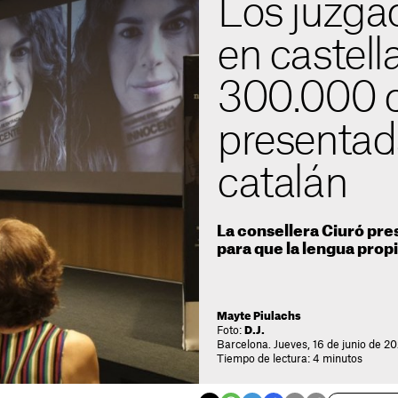
Los juzga
en castel
300.000 
presentad
catalán
La consellera Ciuró pre
para que la lengua propi
Mayte Piulachs
Foto:
D.J.
Barcelona. Jueves, 16 de junio de 20
Tiempo de lectura: 4 minutos