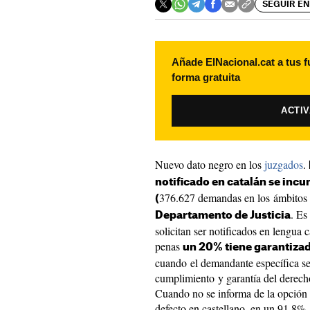
SEGUIR EN
Añade ElNacional.cat a tus f
forma gratuita
ACTI
Nuevo dato negro en los
juzgados
.
notificado en catalán se incu
376.627 demandas en los ámbitos c
(
. Es
Departamento de Justicia
solicitan ser notificados en lengua 
penas
un 20% tiene garantizad
cuando el demandante específica ser
cumplimiento y garantía del derecho
Cuando no se informa de la opción l
defecto en castellano, en un 91,8%.