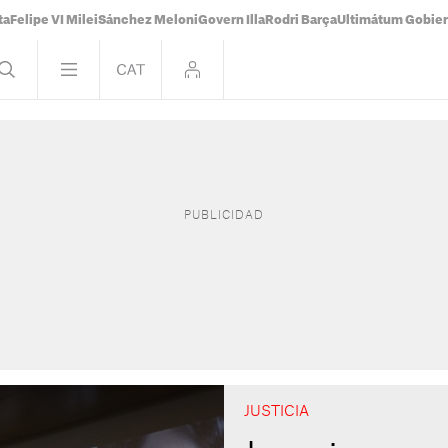
ta
Felipe VI Milei
Sánchez Meloni
Govern Illa
Rodri Barça
Ultimátum Gobiern
JUSTICIA