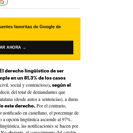
uentes favoritas de Google de
VAR AHORA →
El derecho lingüístico de ser
mple en un 81,3% de los casos
ivil, social y contencioso)
, según el
 decir, del total de demandantes que
catalana (desde autos a sentencias), a duras
Por el contrario,
o este derecho.
 notificado en castellano, el porcentaje de
 a opción lingüística asciende al 97%.
ingüística, las notificaciones se hacen por
 No obstante, el conocimiento del catalán