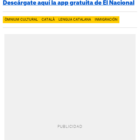
Descárgate aquí la app gratuita de El Nacional
ÒMNIUM CULTURAL
CATALÀ
LENGUA CATALANA
INMIGRACIÓN