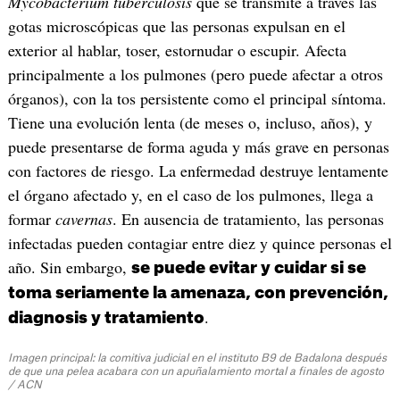
Mycobacterium tuberculosis
que se transmite a través las
gotas microscópicas que las personas expulsan en el
exterior al hablar, toser, estornudar o escupir. Afecta
principalmente a los pulmones (pero puede afectar a otros
órganos), con la tos persistente como el principal síntoma.
Tiene una evolución lenta (de meses o, incluso, años), y
puede presentarse de forma aguda y más grave en personas
con factores de riesgo. La enfermedad destruye lentamente
el órgano afectado y, en el caso de los pulmones, llega a
formar
cavernas
. En ausencia de tratamiento, las personas
infectadas pueden contagiar entre diez y quince personas el
año. Sin embargo,
se puede evitar y cuidar si se
toma seriamente la amenaza, con prevención,
.
diagnosis y tratamiento
Imagen principal: la comitiva judicial en el instituto B9 de Badalona después
de que una pelea acabara con un apuñalamiento mortal a finales de agosto
/ ACN