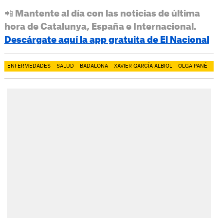
📲 Mantente al día con las noticias de última
hora de Catalunya, España e Internacional.
Descárgate aquí la app gratuita de El Nacional
ENFERMEDADES
SALUD
BADALONA
XAVIER GARCÍA ALBIOL
OLGA PANÉ
P