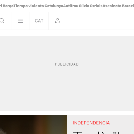
i Barça
Tiempo violento Catalunya
Antifrau Sílvia Orriols
Asesinato Barce
INDEPENDENCIA