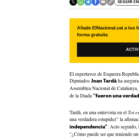
SEGUIR EN
Añade ElNacional.cat a tus f
forma gratuita
ACTI
El exportavoz de Esquerra Republi
Diputados
ha asegurad
Joan Tardà
Assemblea Nacional de Catalunya
de la Diada
"fueron una verdad
Tardà, en una entrevista en el
Tot e
una verdadera estupidez" la afirma
. Acto seguido, 
independencia"
"¿Cómo puede ser que teniendo un 