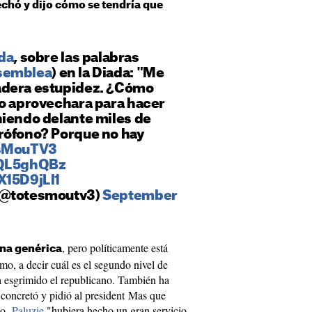
chó y dijo cómo se tendría que
da
, sobre las palabras
semblea
) en la Diada: "Me
adera estupidez. ¿Cómo
lo aprovechara para hacer
niendo delante miles de
rófono? Porque no hay
sMouTV3
6QL5ghQBz
X15D9jLl1
(@totesmoutv3)
September
, pero políticamente está
gna genérica
mo, a decir cuál es el segundo nivel de
a esgrimido el republicano. También ha
 concretó y pidió al president Mas que
to,
Paluzie
"hubiera hecho un gran servicio