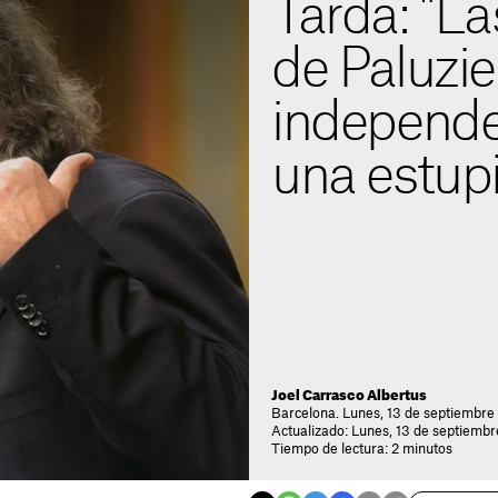
Tardà: "La
de Paluzie
independe
una estup
Joel Carrasco Albertus
Barcelona. Lunes, 13 de septiembre 
Actualizado: Lunes, 13 de septiembr
Tiempo de lectura: 2 minutos