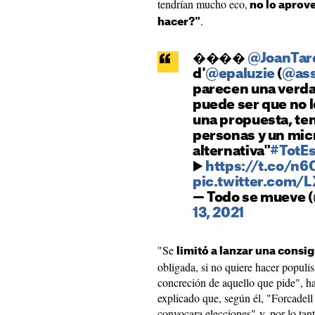
tendrían mucho eco,
no lo aprove
.
hacer?"
����
@JoanTar
d'
@epaluzie
(
@as
parecen una verd
puede ser que no 
una propuesta, te
personas y un mic
alternativa"
#TotE
▶️
https://t.co/n
pic.twitter.com/L
— Todo se mueve 
13, 2021
"Se
limitó a lanzar una consi
obligada, si no quiere hacer populis
concreción de aquello que pide", h
explicado que, según él, "Forcadell
convocara elecciones" y, por lo tan