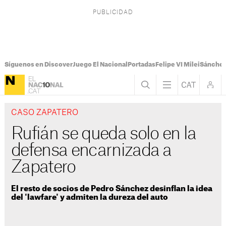
Síguenos en Discover
Juego El Nacional
Portadas
Felipe VI Milei
Sánchez
CASO ZAPATERO
Rufián se queda solo en la
defensa encarnizada a
Zapatero
El resto de socios de Pedro Sánchez desinflan la idea
del 'lawfare' y admiten la dureza del auto