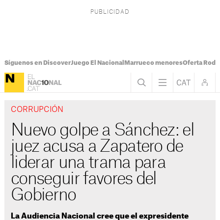
Síguenos en Discover
Juego El Nacional
Marrueco menores
Oferta Rodri
CORRUPCIÓN
Nuevo golpe a Sánchez: el
juez acusa a Zapatero de
liderar una trama para
conseguir favores del
Gobierno
La Audiencia Nacional cree que el expresidente