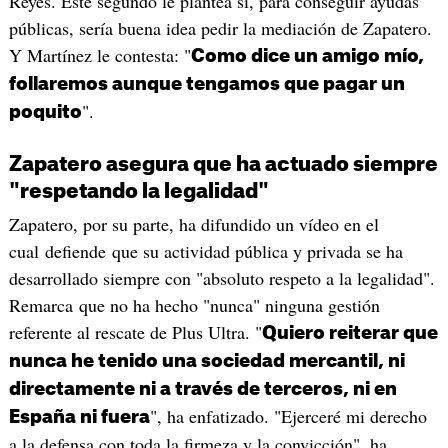
Reyes. Este segundo le plantea si, para conseguir ayudas
públicas, sería buena idea pedir la mediación de Zapatero.
Y Martínez le contesta: "
Como dice un amigo mío,
follaremos aunque tengamos que pagar un
".
poquito
Zapatero asegura que ha actuado siempre
"respetando la legalidad"
Zapatero, por su parte, ha difundido un vídeo en el
cual defiende que su actividad pública y privada se ha
desarrollado siempre con "absoluto respeto a la legalidad".
Remarca que no ha hecho "nunca" ninguna gestión
referente al rescate de Plus Ultra. "
Quiero reiterar que
nunca he tenido una sociedad mercantil, ni
directamente ni a través de terceros, ni en
", ha enfatizado. "Ejerceré mi derecho
España ni fuera
a la defensa con toda la firmeza y la convicción", ha