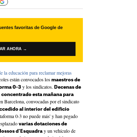
uentes favoritas de Google de
VAR AHORA →
de la educación para reclamar mejoras
rcoles están convocados los
maestros de
y los sindicatos.
forma 0-3
Decenas de
n concentrado esta mañana para
en Barcelona, convocadas por el sindicato
ccedido al interior del edificio
taforma 0-3 no puede más' y han pegado
desplazado
varias dotaciones de
y un vehículo de
Mossos d'Esquadra