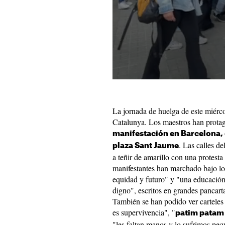
La jornada de huelga de este miércol
Catalunya. Los maestros han prota
manifestación en Barcelona, d
. Las calles de
plaza Sant Jaume
a teñir de amarillo con una protest
manifestantes han marchado bajo lo
equidad y futuro" y "una educación
digno", escritos en grandes pancarta
También se han podido ver carteles
es supervivencia", "
patim patam
"les faltan manos y lo sufrimos pe