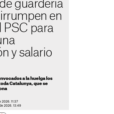
de guardería
 irrumpen en
el PSC para
una
n y salario
nvocados a la huelga los
 toda Catalunya, que se
lona
e 2026. 11:37
 de 2026. 13:49