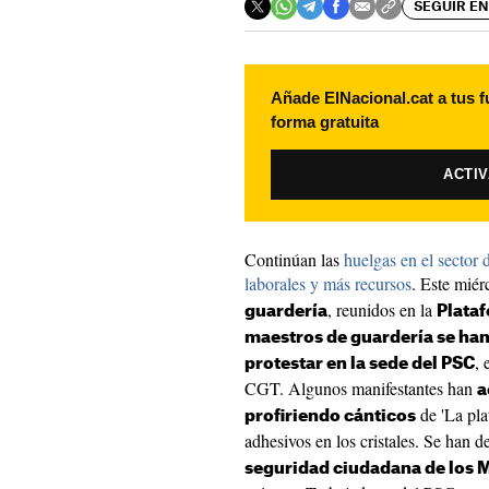
SEGUIR EN
Añade ElNacional.cat a tus f
forma gratuita
ACTI
Continúan las
huelgas en el sector 
laborales y más recursos
. Este mié
, reunidos en la
guardería
Plata
maestros de guardería se ha
, 
protestar en la sede del PSC
CGT. Algunos manifestantes han
a
de 'La pla
profiriendo cánticos
adhesivos en los cristales. Se han 
seguridad ciudadana de los 