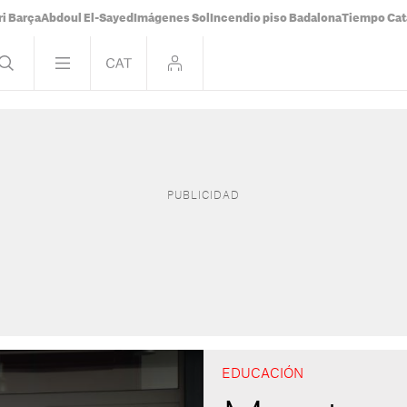
i Barça
Abdoul El-Sayed
Imágenes Sol
Incendio piso Badalona
Tiempo Cat
EDUCACIÓN