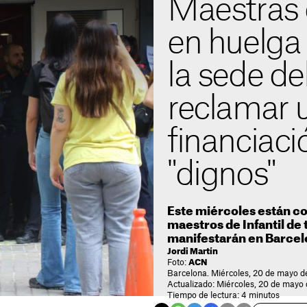
Maestras 
en huelga
la sede d
reclamar 
financiació
"dignos"
Este miércoles están co
maestros de Infantil de
manifestarán en Barce
Jordi Martín
Foto:
ACN
Barcelona. Miércoles, 20 de mayo d
Actualizado: Miércoles, 20 de mayo
Tiempo de lectura: 4 minutos