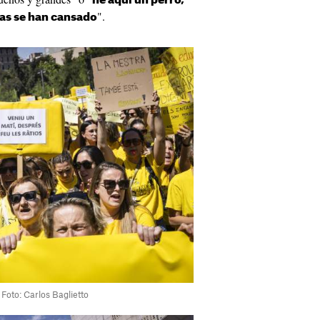
he aquí un perro,
".
ras se han cansado
 Foto: Carlos Baglietto