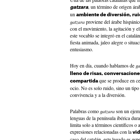
, un término de origen ára
gatzara
un
ambiente de diversión, rui
gatzara
proviene del árabe hispáni
con el movimiento, la agitación y el
este vocablo se integró en el catalá
fiesta animada, jaleo alegre o situ
entusiasmo.
Hoy en día, cuando hablamos de
ga
lleno de risas, conversacion
que se produce en c
compartida
ocio. No es solo ruido, sino un tipo
convivencia y a la diversión.
Palabras como
gatzara
son un ejempl
lenguas de la península ibérica dur
limita solo a términos científicos o
expresiones relacionadas con la
vid
caso del catalán, este legado es esp