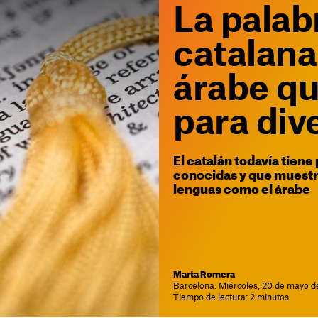
La palab
catalana
árabe q
para div
El catalán todavía tien
conocidas y que muestra
lenguas como el árabe
Marta Romera
Barcelona. Miércoles, 20 de mayo d
Tiempo de lectura: 2 minutos