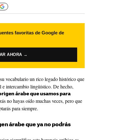
uentes favoritas de Google de
VAR AHORA →
su vocabulario un rico legado histórico que
al e intercambio lingüístico. De hecho,
 origen árabe que usamos para
izás no hayas oído muchas veces, pero que
ptarás para siempre.
igen árabe que ya no podrás
ejor ejemplifica esta herencia arábiga es