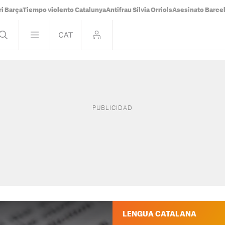
i Barça
Tiempo violento Catalunya
Antifrau Sílvia Orriols
Asesinato Barce
LENGUA CATALANA