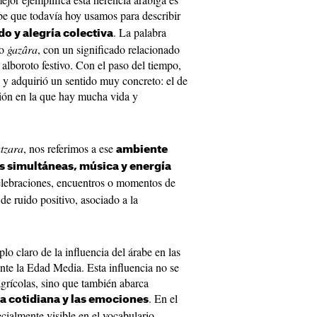
be que todavía hoy usamos para describir
. La palabra
do y alegría colectiva
co
ġazâra
, con un significado relacionado
 alboroto festivo. Con el paso del tiempo,
n y adquirió un sentido muy concreto: el de
ación en la que hay mucha vida y
tzara
, nos referimos a ese
ambiente
es simultáneas, música y energía
elebraciones, encuentros o momentos de
 de ruido positivo, asociado a la
o claro de la influencia del árabe en las
ante la Edad Media. Esta influencia no se
 agrícolas, sino que también abarca
. En el
a cotidiana y las emociones
ecialmente visible en el vocabulario