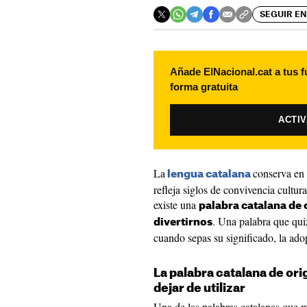
SEGUIR EN
Añade ElNacional.cat a tus f
forma gratuita
ACTI
La
conserva en 
lengua catalana
refleja siglos de convivencia cultur
existe una
palabra catalana de
. Una palabra que qu
divertirnos
cuando sepas su significado, la ado
La palabra catalana de or
dejar de utilizar
Una de las palabras catalanas que m