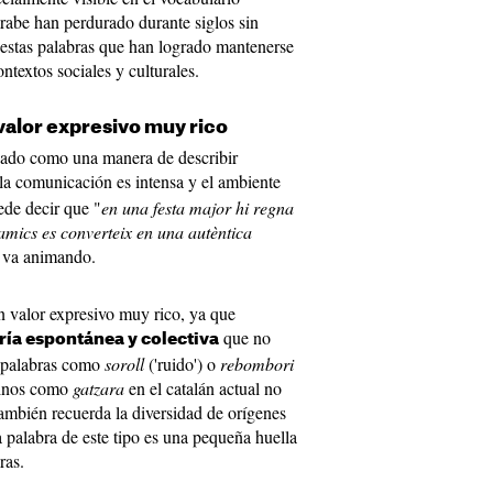
rabe han perdurado durante siglos sin
 estas palabras que han logrado mantenerse
ntextos sociales y culturales.
valor expresivo muy rico
idado como una manera de describir
la comunicación es intensa y el ambiente
ede decir que "
en una festa major hi regna
amics es converteix en una autèntica
e va animando.
n valor expresivo muy rico, ya que
que no
ría espontánea y colectiva
s palabras como
soroll
('ruido') o
rebombori
rminos como
gatzara
en el catalán actual no
también recuerda la diversidad de orígenes
 palabra de este tipo es una pequeña huella
ras.