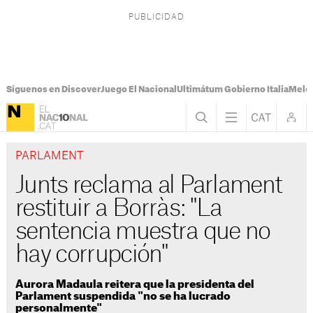
Síguenos en Discover
Juego El Nacional
Ultimátum Gobierno Italia
Melon
PARLAMENT
Junts reclama al Parlament
restituir a Borràs: "La
sentencia muestra que no
hay corrupción"
Aurora Madaula reitera que la presidenta del
Parlament suspendida "no se ha lucrado
personalmente"