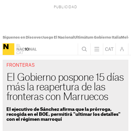
Síguenos en Discover
Juego El Nacional
Ultimátum Gobierno Italia
Melon
FRONTERAS
El Gobierno pospone 15 días
más la reapertura de las
fronteras con Marruecos
El ejecutivo de Sánchez afirma que la prórroga,
recogida en el BOE, permitirá "ultimar los detalles"
con el régimen marroquí