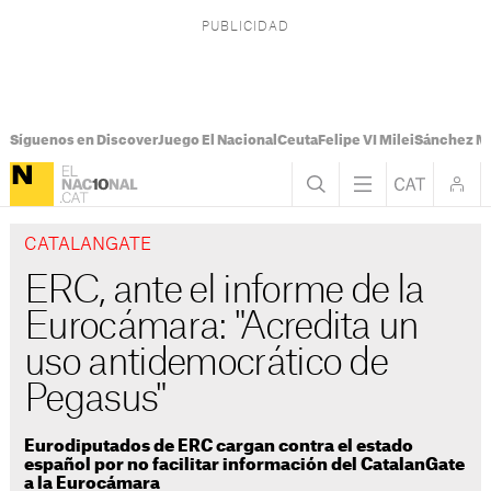
Síguenos en Discover
Juego El Nacional
Ceuta
Felipe VI Milei
Sánchez M
CATALANGATE
ERC, ante el informe de la
Eurocámara: "Acredita un
uso antidemocrático de
Pegasus"
Eurodiputados de ERC cargan contra el estado
español por no facilitar información del CatalanGate
a la Eurocámara