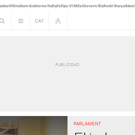
tadas
Ultimátum Gobierno Italia
Felipe VI Milei
Govern Illa
Rodri Barça
Sánc
PARLAMENT