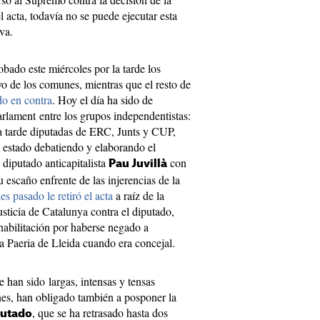
el acta, todavía no se puede ejecutar esta
va.
obado este miércoles por la tarde los
o de los comunes, mientras que el resto de
do en contra
. Hoy el día ha sido de
arlament entre los grupos independentistas:
la tarde diputadas de ERC, Junts y CUP,
n estado debatiendo y elaborando el
 diputado anticapitalista
con
Pau Juvillà
u escaño enfrente de las injerencias de la
nes pasado le retiró el acta
a raíz de la
sticia de Catalunya contra el diputado,
abilitación por haberse negado a
a Paeria de Lleida cuando era concejal.
 han sido largas, intensas y tensas
nes, han obligado también a posponer la
, que se ha retrasado hasta dos
putado