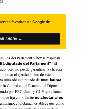
uentes favoritas de Google de
VAR AHORA →
pasillos del Parlament y hoy la respuesta
? "El
illà diputado del Parlament
ado, pero no puede garantizar la eficacia
mportan el ejercicio lleno de este
ha utilizado el diputado de Junts
Jaume
e la Comisión del Estatuto del Diputado
orado por ERC, Junts y CUP que plantea
ro que fija como límite
no afectar a los
Asimismo, el dictamen establece que como
so al Supremo contra la decisión de la