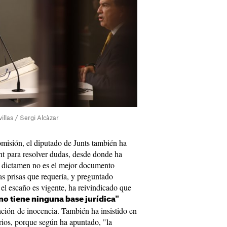
illas / Sergi Alcàzar
omisión, el diputado de Junts también ha
nt para resolver dudas, desde donde ha
el dictamen no es el mejor documento
as prisas que requería, y preguntado
s el escaño es vigente, ha reivindicado que
"no tiene ninguna base jurídica"
nción de inocencia. También ha insistido en
rios, porque según ha apuntado, "la