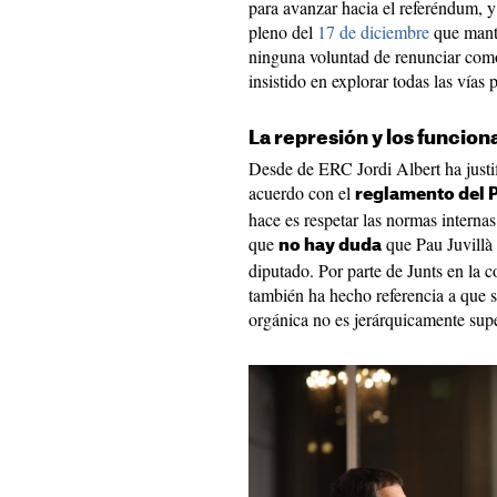
para avanzar hacia el referéndum, y
pleno del
17 de diciembre
que mante
ninguna voluntad de renunciar como
insistido en explorar todas las vías 
La represión y los funcion
Desde de ERC Jordi Albert ha justi
acuerdo con el
reglamento del 
hace es respetar las normas interna
que
que Pau Juvillà 
no hay duda
diputado. Por parte de Junts en la 
también ha hecho referencia a que s
orgánica no es jerárquicamente supe