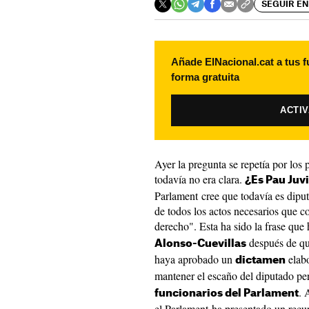
SEGUIR EN
Añade ElNacional.cat a tus f
forma gratuita
ACTI
Ayer la pregunta se repetía por los 
todavía no era clara.
¿Es Pau Juv
Parlament cree que todavía es diput
de todos los actos necesarios que co
derecho". Esta ha sido la frase que 
después de qu
Alonso-Cuevillas
haya aprobado un
elab
dictamen
mantener el escaño del diputado pe
. 
funcionarios del Parlament
el Parlament ha presentado un recur