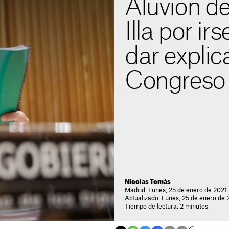
Aluvión de
Illa por ir
dar explic
Congreso
Nicolas Tomás
Madrid. Lunes, 25 de enero de 2021.
Actualizado: Lunes, 25 de enero de 
Tiempo de lectura: 2 minutos