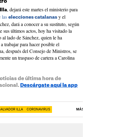
tro
, dejará este martes el ministerio para
Illa
e las
y el
elecciones catalanas
hez, dará a conocer a su sustituto, según
sus últimos actos, hoy ha visitado la
al lado de Sánchez, quien le ha
a trabajar para hacer posible el
a, después del Consejo de Ministros, se
emente un traspaso de cartera a Carolina
oticias de última hora de
acional.
Descárgate aquí la app
SALVADOR ILLA
CORONAVIRUS
MÁS