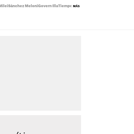
Milei
Sánchez Meloni
Govern Illa
Tiempo Catalunya
Estrenos Netflix
Planes
MÁS