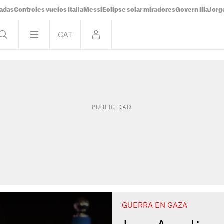
tadas
Controles vuelos Italia
Messi
Eclipse solar miradores
Govern Illa
Jorg
GUERRA EN GAZA