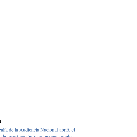
s
calía de la Audiencia Nacional abrió, el
 de investigación para recoger pruebas