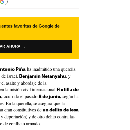
uentes favoritas de Google de
VAR AHORA →
ha inadmitido una querella
ntonio Piña
 de Israel,
, y
Benjamin Netanyahu
 el asalto y abordaje de la
en la misión civil internacional
Flotilla de
ocurrido el pasado
según ha
a,
8 de junio,
s. En la querella, se asegura que la
u eran constitutivos de
un delito de lesa
y deportación) y de otro delito contra las
so de conflicto armado.