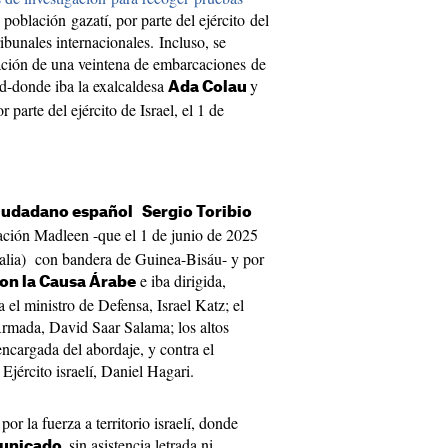
 población gazatí, por parte del ejército del
ribunales internacionales. Incluso, se
tación de una veintena de embarcaciones de
ad-donde iba la exalcaldesa
y
Ada Colau
 parte del ejército de Israel, el 1 de
iudadano español
Sergio Toribio
ación Madleen -que el 1 de junio de 2025
Italia) con bandera de Guinea-Bisáu- y por
e iba dirigida,
con la Causa Árabe
el ministro de Defensa, Israel Katz; el
rmada, David Saar Salama; los altos
ncargada del abordaje, y contra el
Ejército israelí, Daniel Hagari.
or la fuerza a territorio israelí, donde
sin asistencia letrada ni
municado,