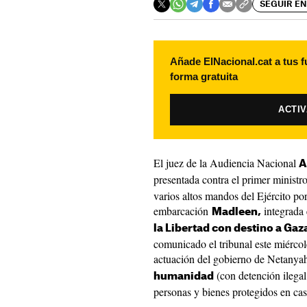
SEGUIR EN
Añade ElNacional.cat a tus f
forma gratuita
ACTI
El juez de la Audiencia Nacional
A
presentada contra el primer ministro
varios altos mandos del Ejército por
embarcación
integrada 
Madleen,
la Libertad con destino a Gaz
comunicado el tribunal este miércole
actuación del gobierno de Netanyah
(con detención ilegal 
humanidad
personas y bienes protegidos en ca