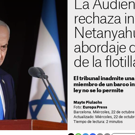
La Audien
rechaza in
Netanyahu
abordaje 
de la flotill
El tribunal inadmite un
miembro de un barco in
ley no se lo permite
Mayte Piulachs
Foto:
Europa Press
Barcelona. Miércoles, 22 de octubre
Actualizado: Miércoles, 22 de octubr
Tiempo de lectura: 2 minutos