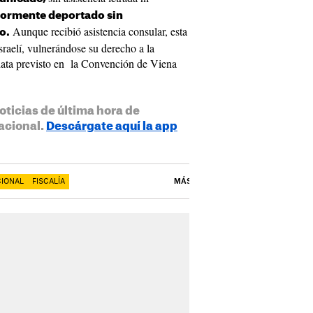
iormente deportado sin
Aunque recibió asistencia consular, esta
o.
israelí, vulnerándose su derecho a la
iata previsto en la Convención de Viena
oticias de última hora de
acional.
Descárgate aquí la app
CIONAL
FISCALÍA
MÁS