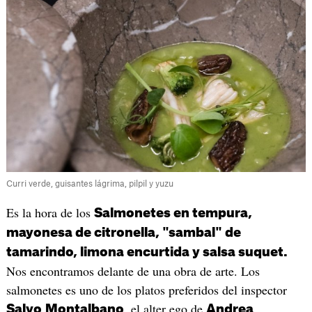
Curri verde, guisantes lágrima, pilpil y yuzu
Es la hora de los
Salmonetes en tempura,
mayonesa de citronella, "sambal" de
tamarindo, limona encurtida y salsa suquet.
Nos encontramos delante de una obra de arte. Los
salmonetes es uno de los platos preferidos del inspector
, el alter ego de
Salvo
Montalbano
Andrea