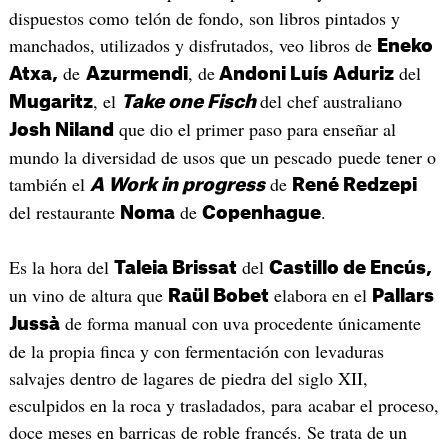
dispuestos como telón de fondo, son libros pintados y
manchados, utilizados y disfrutados, veo libros de
Eneko
de
, de
del
Atxa,
Azurmendi
Andoni Luís
Aduriz
, el
del chef australiano
Mugaritz
Take one Fisch
que dio el primer paso para enseñar al
Josh Niland
mundo la diversidad de usos que un pescado puede tener o
también el
de
A
Work in progress
René Redzepi
del restaurante
de
.
Noma
Copenhague
Es la hora del
del
Taleia Brissat
Castillo de Encús,
un vino de altura que
elabora en el
Raül Bobet
Pallars
de forma manual con uva procedente únicamente
Jussà
de la propia finca y con fermentación con levaduras
salvajes dentro de lagares de piedra del siglo XII,
esculpidos en la roca y trasladados, para acabar el proceso,
doce meses en barricas de roble francés. Se trata de un