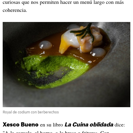
curiosas que nos permiten hacer un menú largo con más
coherencia.
Royal de codium con berberechos
en su libro
dice:
Xesco Bueno
La Cuina oblidada
"A
la cazuela, al horno, a la brasa o frituras. Con