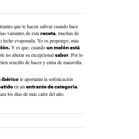
trantes que te hacen salivar cuando hace
has variantes de esta
, muchas de
receta
e o leche evaporada. Yo os propongo, más
Y es que, cuando
elón.
un melón está
ible no alterar su excepcional
. Por lo
sabor
bien sencillo de hacer y entra de maravilla.
le aportarán la sofisticación
 ibérico
en un
.
batido
entrante de categoría
ara los días de más calor del año.