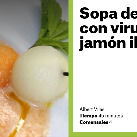
Sopa d
con vir
jamón i
Albert Vilas
Tiempo
45 minutos
Comensales
4