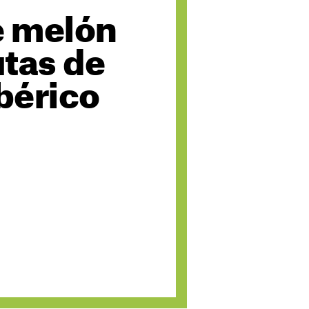
e melón
utas de
bérico