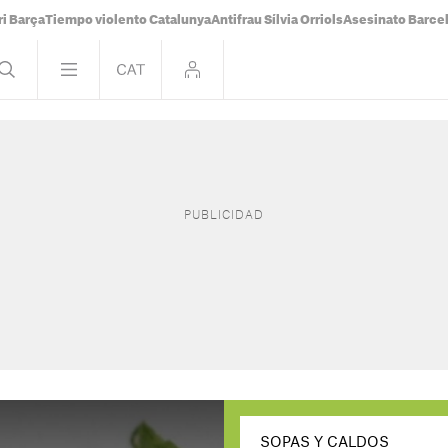
i Barça
Tiempo violento Catalunya
Antifrau Sílvia Orriols
Asesinato Barce
SOPAS Y CALDOS