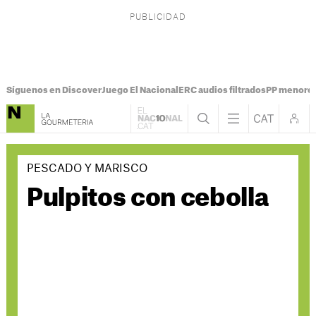
Síguenos en Discover
Juego El Nacional
ERC audios filtrados
PP menores
PESCADO Y MARISCO
Pulpitos con cebolla