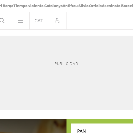
i Barça
Tiempo violento Catalunya
Antifrau Sílvia Orriols
Asesinato Barce
PAN