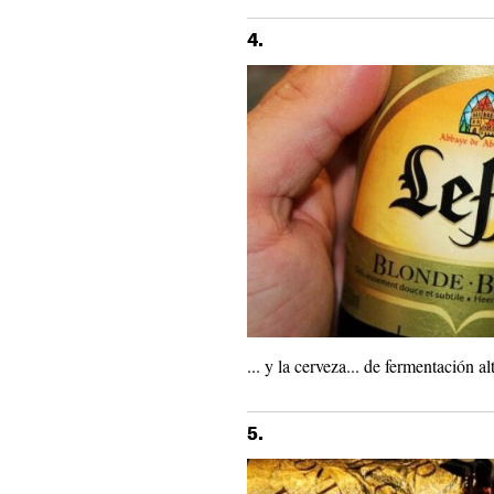
4.
... y la cerveza... de fermentación alt
5.