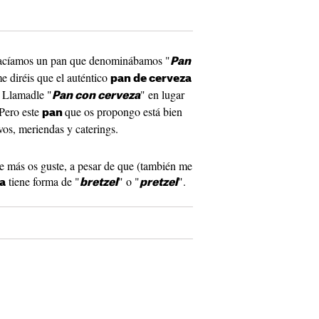
 hacíamos un pan que denominábamos "
Pan
e diréis que el auténtico
pan de cerveza
. Llamadle "
" en lugar
Pan con cerveza
 Pero este
que os propongo está bien
pan
os, meriendas y caterings.
e más os guste, a pesar de que (también me
tiene forma de "
" o "
".
a
bretzel
pretzel