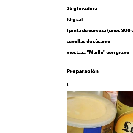
25 g levadura
10 g sal
1 pinta de cerveza (unos 300 c
semillas de sésamo
mostaza "Maille" con grano
Preparación
1.