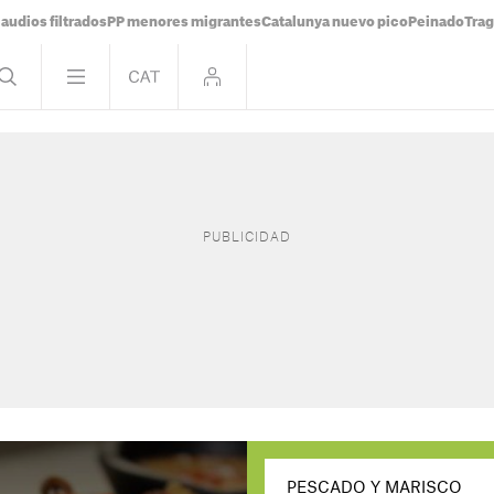
audios filtrados
PP menores migrantes
Catalunya nuevo pico
Peinado
Trag
PESCADO Y MARISCO