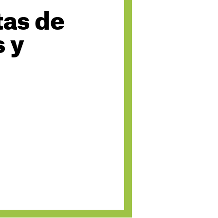
as de
s y