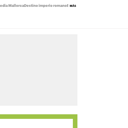
edia Mallorca
Destino imperio romano
Eclipse solar mapa
Precio de la luz
MÁS